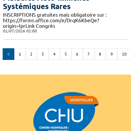
Systémiques Rares
INSCRIPTIONS gratuites mais obligatoire sur :
https://forms.office.com/e/DrqK6KbeQe?
origin=lprLink Congrès
01/07/2026 02:00
1
2
3
4
5
6
7
8
9
10