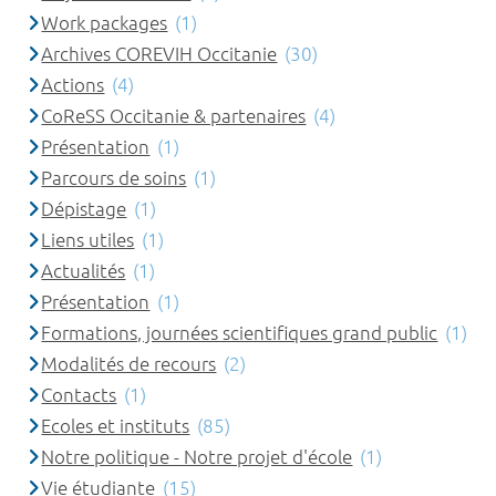
Work packages
(1)
Archives COREVIH Occitanie
(30)
Actions
(4)
CoReSS Occitanie & partenaires
(4)
Présentation
(1)
Parcours de soins
(1)
Dépistage
(1)
Liens utiles
(1)
Actualités
(1)
Présentation
(1)
Formations, journées scientifiques grand public
(1)
Modalités de recours
(2)
Contacts
(1)
Ecoles et instituts
(85)
Notre politique - Notre projet d'école
(1)
Vie étudiante
(15)