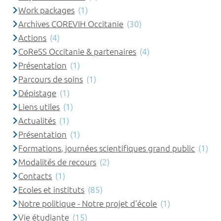
Work packages
(1)
Archives COREVIH Occitanie
(30)
Actions
(4)
CoReSS Occitanie & partenaires
(4)
Présentation
(1)
Parcours de soins
(1)
Dépistage
(1)
Liens utiles
(1)
Actualités
(1)
Présentation
(1)
Formations, journées scientifiques grand public
(1)
Modalités de recours
(2)
Contacts
(1)
Ecoles et instituts
(85)
Notre politique - Notre projet d'école
(1)
Vie étudiante
(15)