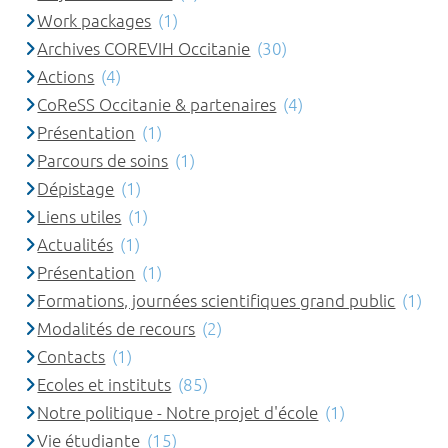
Work packages
(1)
Archives COREVIH Occitanie
(30)
Actions
(4)
CoReSS Occitanie & partenaires
(4)
Présentation
(1)
Parcours de soins
(1)
Dépistage
(1)
Liens utiles
(1)
Actualités
(1)
Présentation
(1)
Formations, journées scientifiques grand public
(1)
Modalités de recours
(2)
Contacts
(1)
Ecoles et instituts
(85)
Notre politique - Notre projet d'école
(1)
Vie étudiante
(15)