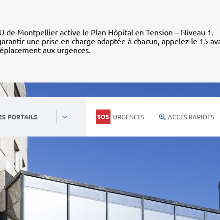
 de Montpellier active le Plan Hôpital en Tension – Niveau 1.
arantir une prise en charge adaptée à chacun, appelez le 15 av
déplacement aux urgences.
URGENCES
ACCÈS RAPIDES
ES PORTAILS