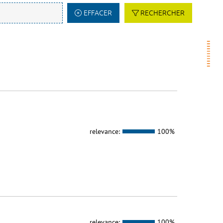
EFFACER
RECHERCHER
relevance:
100%
relevance:
100%