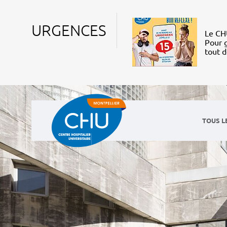
URGENCES
Le CHU
Pour g
tout 
TOUS L