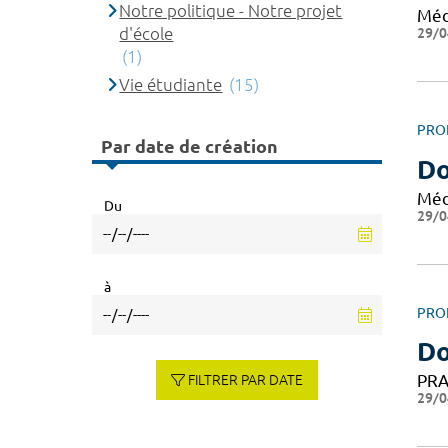
Notre politique - Notre projet
Méd
d'école
29/0
(1)
Vie étudiante
(15)
PRO
Par date de création
Do
Méd
Du
29/0
à
PRO
Do
PRA
FILTRER PAR DATE
29/0