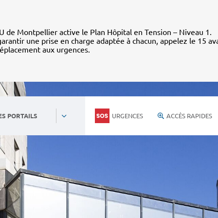
 de Montpellier active le Plan Hôpital en Tension – Niveau 1.
arantir une prise en charge adaptée à chacun, appelez le 15 av
déplacement aux urgences.
URGENCES
ACCÈS RAPIDES
ES PORTAILS