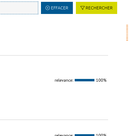
EFFACER
RECHERCHER
relevance:
100%
relevance:
100%