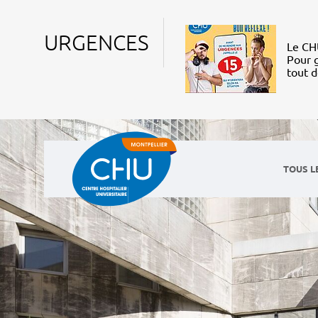
URGENCES
Le CHU
Pour g
tout 
TOUS L