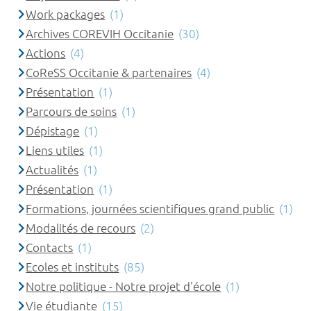
Work packages
(1)
Archives COREVIH Occitanie
(30)
Actions
(4)
CoReSS Occitanie & partenaires
(4)
Présentation
(1)
Parcours de soins
(1)
Dépistage
(1)
Liens utiles
(1)
Actualités
(1)
Présentation
(1)
Formations, journées scientifiques grand public
(1)
Modalités de recours
(2)
Contacts
(1)
Ecoles et instituts
(85)
Notre politique - Notre projet d'école
(1)
Vie étudiante
(15)