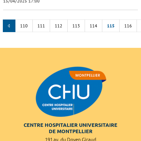
15/04/2025 17:00
110
111
112
113
114
115
116
CENTRE HOSPITALIER UNIVERSITAIRE
DE MONTPELLIER
191 av. du Doyen Giraud