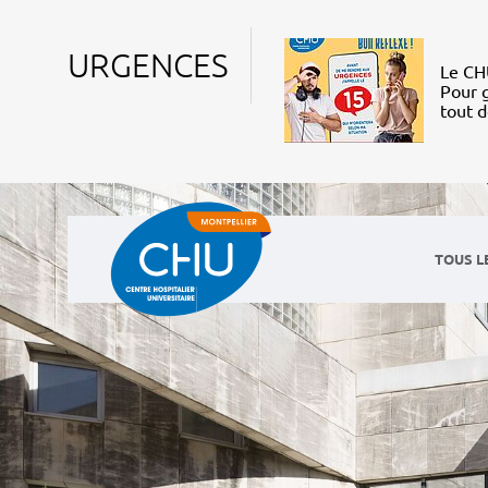
URGENCES
Le CHU
Pour g
tout 
TOUS L