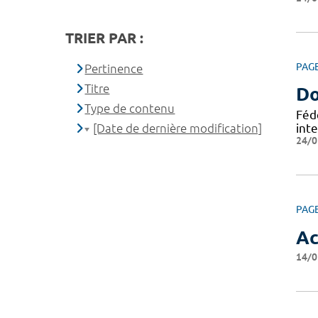
TRIER PAR :
PAG
Pertinence
Titre
Do
Type de contenu
Féd
[Date de dernière modification]
int
24/0
PAG
Ac
14/0