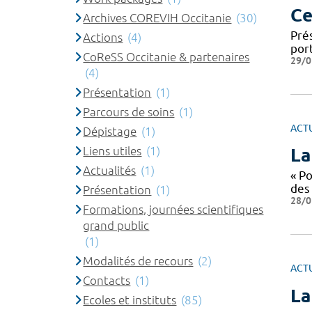
Ce
Archives COREVIH Occitanie
(30)
Pré
Actions
(4)
port
CoReSS Occitanie & partenaires
29/0
(4)
Présentation
(1)
Parcours de soins
(1)
ACT
Dépistage
(1)
Liens utiles
(1)
La
Actualités
(1)
« P
des
Présentation
(1)
28/0
Formations, journées scientifiques
grand public
(1)
Modalités de recours
(2)
ACT
Contacts
(1)
La
Ecoles et instituts
(85)