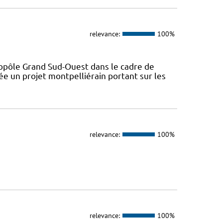
relevance:
100%
opôle Grand Sud-Ouest dans le cadre de
ée un projet montpelliérain portant sur les
relevance:
100%
relevance:
100%