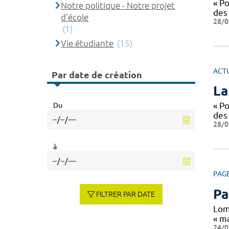
« P
Notre politique - Notre projet
des
d'école
28/0
(1)
Vie étudiante
(15)
ACT
Par date de création
La
« P
Du
des
28/0
à
PAG
Pa
FILTRER PAR DATE
Lom
« ma
24/0