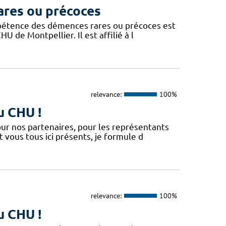
ares ou précoces
mpétence des démences rares ou précoces est
U de Montpellier. Il est affilié à l
relevance:
100%
u CHU !
our nos partenaires, pour les représentants
vous tous ici présents, je formule d
relevance:
100%
u CHU !