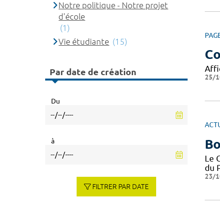
Notre politique - Notre projet
d'école
(1)
PAG
Vie étudiante
(15)
Co
Affi
Par date de création
25/1
Du
ACT
Bo
à
Le 
du P
23/1
FILTRER PAR DATE