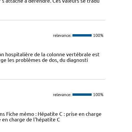
 s’attache à défendre. Ces valeurs se tradu
relevance:
100%
n hospitalière de la colonne vertébrale est
ge les problèmes de dos, du diagnosti
relevance:
100%
ins Fiche mémo : Hépatite C : prise en charge
e en charge de l'hépatite C