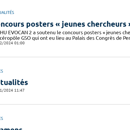
UALITÉS
ncours posters « jeunes chercheurs 
FHU EVOCAN 2 a soutenu le concours posters « jeunes ch
céropôle GSO qui ont eu lieu au Palais des Congrès de P
2/2024 01:00
ES
tualités
1/2024 11:47
ES
amens