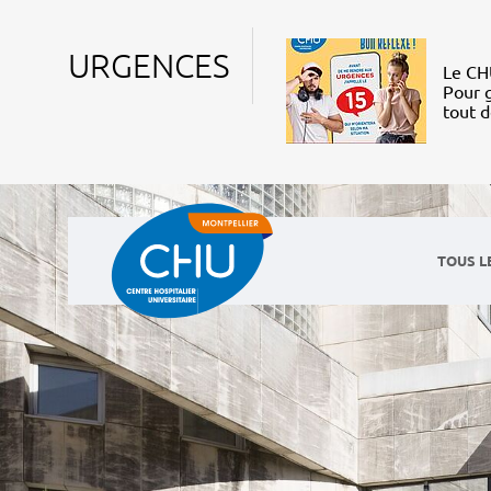
URGENCES
Le CHU
Pour g
tout 
TOUS L