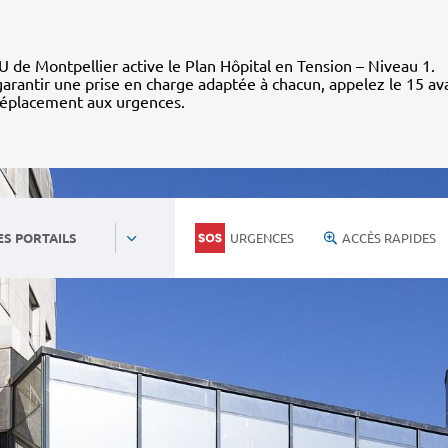
 de Montpellier active le Plan Hôpital en Tension – Niveau 1.
arantir une prise en charge adaptée à chacun, appelez le 15 av
déplacement aux urgences.
URGENCES
ACCÈS RAPIDES
ES PORTAILS