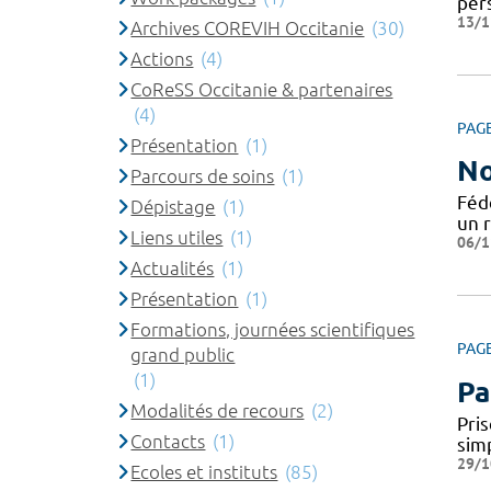
per
13/1
Archives COREVIH Occitanie
(30)
Actions
(4)
CoReSS Occitanie & partenaires
(4)
PAG
Présentation
(1)
No
Parcours de soins
(1)
Féd
Dépistage
(1)
un 
Liens utiles
(1)
06/1
Actualités
(1)
Présentation
(1)
Formations, journées scientifiques
PAG
grand public
(1)
Pa
Modalités de recours
(2)
Pris
Contacts
(1)
simp
29/1
Ecoles et instituts
(85)