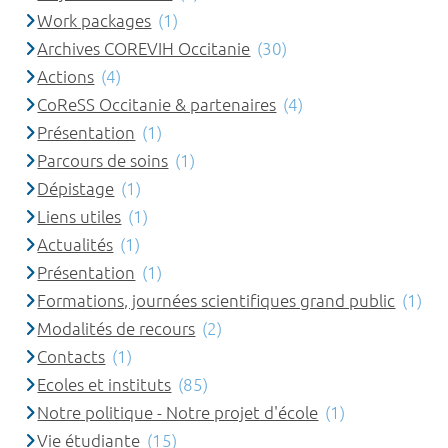
Work packages
(1)
Archives COREVIH Occitanie
(30)
Actions
(4)
CoReSS Occitanie & partenaires
(4)
Présentation
(1)
Parcours de soins
(1)
Dépistage
(1)
Liens utiles
(1)
Actualités
(1)
Présentation
(1)
Formations, journées scientifiques grand public
(1)
Modalités de recours
(2)
Contacts
(1)
Ecoles et instituts
(85)
Notre politique - Notre projet d'école
(1)
Vie étudiante
(15)