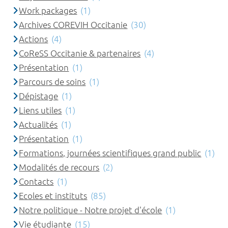
Work packages
(1)
Archives COREVIH Occitanie
(30)
Actions
(4)
CoReSS Occitanie & partenaires
(4)
Présentation
(1)
Parcours de soins
(1)
Dépistage
(1)
Liens utiles
(1)
Actualités
(1)
Présentation
(1)
Formations, journées scientifiques grand public
(1)
Modalités de recours
(2)
Contacts
(1)
Ecoles et instituts
(85)
Notre politique - Notre projet d'école
(1)
Vie étudiante
(15)