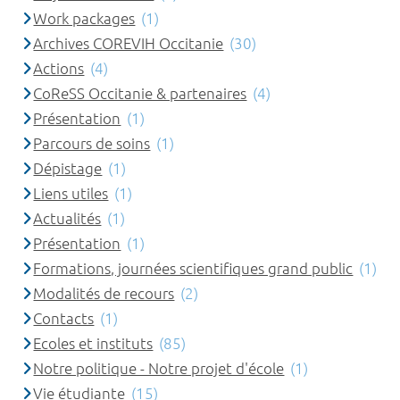
Work packages
(1)
Archives COREVIH Occitanie
(30)
Actions
(4)
CoReSS Occitanie & partenaires
(4)
Présentation
(1)
Parcours de soins
(1)
Dépistage
(1)
Liens utiles
(1)
Actualités
(1)
Présentation
(1)
Formations, journées scientifiques grand public
(1)
Modalités de recours
(2)
Contacts
(1)
Ecoles et instituts
(85)
Notre politique - Notre projet d'école
(1)
Vie étudiante
(15)