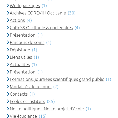
Work packages
(1)
Archives COREVIH Occitanie
(30)
Actions
(4)
CoReSS Occitanie & partenaires
(4)
Présentation
(1)
Parcours de soins
(1)
Dépistage
(1)
Liens utiles
(1)
Actualités
(1)
Présentation
(1)
Formations, journées scientifiques grand public
(1)
Modalités de recours
(2)
Contacts
(1)
Ecoles et instituts
(85)
Notre politique - Notre projet d'école
(1)
Vie étudiante
(15)