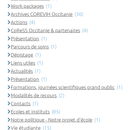
Work packages
(1)
Archives COREVIH Occitanie
(30)
Actions
(4)
CoReSS Occitanie & partenaires
(4)
Présentation
(1)
Parcours de soins
(1)
Dépistage
(1)
Liens utiles
(1)
Actualités
(1)
Présentation
(1)
Formations, journées scientifiques grand public
(1)
Modalités de recours
(2)
Contacts
(1)
Ecoles et instituts
(85)
Notre politique - Notre projet d'école
(1)
Vie étudiante
(15)