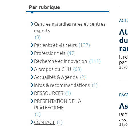
Par rubrique
ACT
Centres maladies rares et centres
At
experts
(3)
du
Patients et visiteurs
(137)
ra
Professionnels
(47)
Il r
Recherche et innovation
(111)
par
28/0
À propos du CHU
(63)
Actualités & Agenda
(2)
Infos & recommandations
(1)
RESSOURCES
(1)
PAG
PRESENTATION DE LA
As
PLATEFORME
(1)
Pen
ass
CONTACT
(1)
18/0