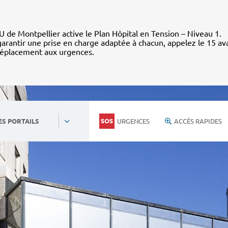
 de Montpellier active le Plan Hôpital en Tension – Niveau 1.
arantir une prise en charge adaptée à chacun, appelez le 15 av
déplacement aux urgences.
URGENCES
ACCÈS RAPIDES
ES PORTAILS