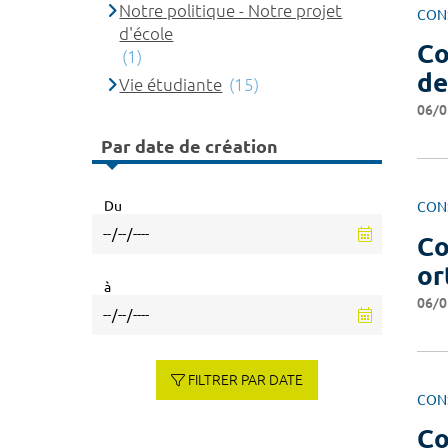
Notre politique - Notre projet
CON
d'école
Co
(1)
de
Vie étudiante
(15)
06/0
Par date de création
Du
CON
Co
or
à
06/0
FILTRER PAR DATE
CON
Co