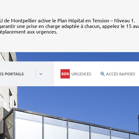
 de Montpellier active le Plan Hôpital en Tension – Niveau 1.
arantir une prise en charge adaptée à chacun, appelez le 15 av
déplacement aux urgences.
URGENCES
ACCÈS RAPIDES
ES PORTAILS