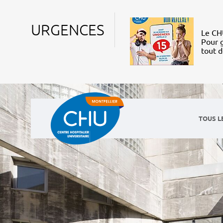
URGENCES
Le CHU
Pour g
tout 
TOUS L