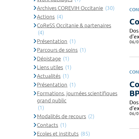
Archives COREVIH Occitanie
(30)
CON
Actions
(4)
Co
CoReSS Occitanie & partenaires
Dos
(4)
d'e
Présentation
(1)
06/0
Parcours de soins
(1)
Dépistage
(1)
Liens utiles
(1)
CON
Actualités
(1)
Co
Présentation
(1)
BP
Formations, journées scientifiques
grand public
Dos
(1)
d'e
06/0
Modalités de recours
(2)
Contacts
(1)
Ecoles et instituts
(85)