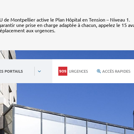
 de Montpellier active le Plan Hôpital en Tension – Niveau 1.
arantir une prise en charge adaptée à chacun, appelez le 15 av
déplacement aux urgences.
URGENCES
ACCÈS RAPIDES
ES PORTAILS