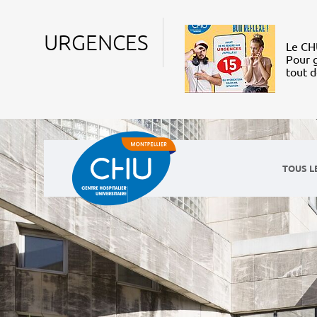
URGENCES
Le CHU
Pour g
tout 
TOUS L