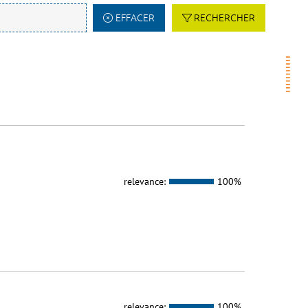
EFFACER
RECHERCHER
relevance:
100%
relevance:
100%