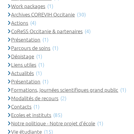
Work packages
(1)
Archives COREVIH Occitanie
(30)
Actions
(4)
CoReSS Occitanie & partenaires
(4)
Présentation
(1)
Parcours de soins
(1)
Dépistage
(1)
Liens utiles
(1)
Actualités
(1)
Présentation
(1)
Formations, journées scientifiques grand public
(1)
Modalités de recours
(2)
Contacts
(1)
Ecoles et instituts
(85)
Notre politique - Notre projet d'école
(1)
Vie étudiante
(15)