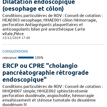
Dilatation endoscopique
(oesophage et côlon)
Conditions particulières de RDV : Conseil de cotation :
HEAE003 oesophage; HHAE001 côlon Hémorragie,
perforation Antiagrégants plaquettaires et
anticoagulants bilan pré anesthésique Carte
vitale,Pièce
13/12/2019 17:40
CONSULTATIONS
relevance:
100%
ERCP ou CPRE "cholangio
pancréatographie rétrograde
endoscopique"
Conditions particulières de RDV : Conseil de cotation :
HMQH007 simple; HMGE002 sphinctérotomie
perforation duodénale, angiocholite, hémorragie
envahissement et sténose tumotale du deuxième
duodénum N