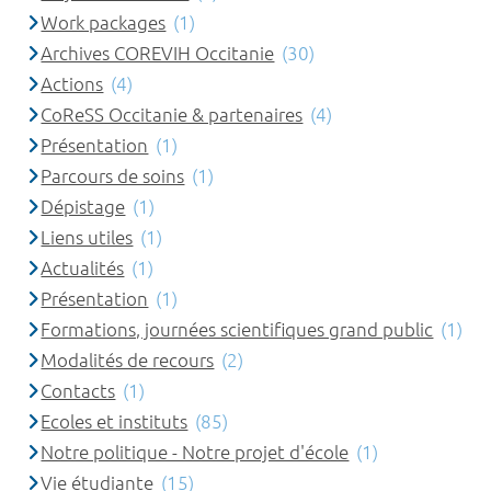
Work packages
(1)
Archives COREVIH Occitanie
(30)
Actions
(4)
CoReSS Occitanie & partenaires
(4)
Présentation
(1)
Parcours de soins
(1)
Dépistage
(1)
Liens utiles
(1)
Actualités
(1)
Présentation
(1)
Formations, journées scientifiques grand public
(1)
Modalités de recours
(2)
Contacts
(1)
Ecoles et instituts
(85)
Notre politique - Notre projet d'école
(1)
Vie étudiante
(15)