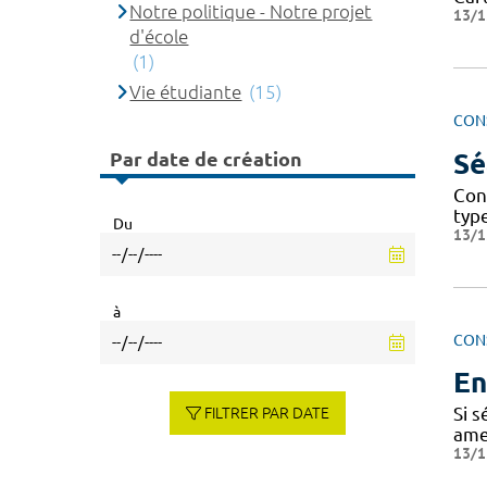
Notre politique - Notre projet
13/1
d'école
(1)
Vie étudiante
(15)
CON
Par date de création
Sé
Con
typ
Du
13/1
à
CON
En
Si s
FILTRER PAR DATE
amen
13/1