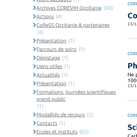
CON
Archives COREVIH Occitanie
(30)
Co
Actions
(4)
13/1
CoReSS Occitanie & partenaires
(4)
Présentation
(1)
Parcours de soins
(1)
CON
Dépistage
(1)
Ph
Liens utiles
(1)
Ne 
Actualités
(1)
10
Présentation
(1)
13/1
Formations, journées scientifiques
grand public
(1)
Modalités de recours
(2)
CON
Contacts
(1)
Sc
Ecoles et instituts
(85)
Cart