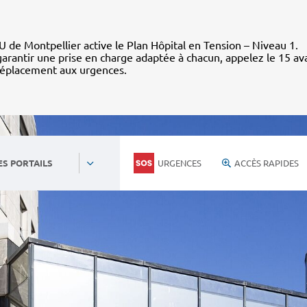
 de Montpellier active le Plan Hôpital en Tension – Niveau 1.
arantir une prise en charge adaptée à chacun, appelez le 15 av
déplacement aux urgences.
URGENCES
ACCÈS RAPIDES
ES PORTAILS