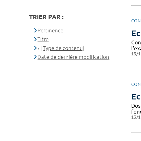
TRIER PAR :
CON
Pertinence
Ec
Titre
Cond
[Type de contenu]
l'e
13/1
Date de dernière modification
CON
Ec
Dos
fonc
13/1