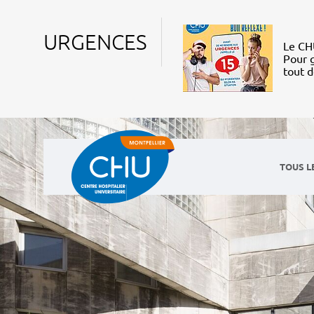
URGENCES
Le CHU
Pour g
tout 
TOUS L