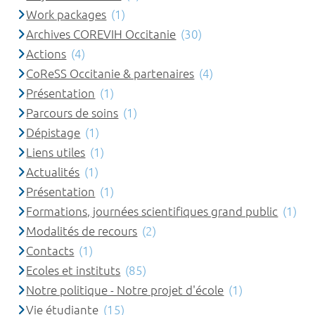
Work packages
(1)
Archives COREVIH Occitanie
(30)
Actions
(4)
CoReSS Occitanie & partenaires
(4)
Présentation
(1)
Parcours de soins
(1)
Dépistage
(1)
Liens utiles
(1)
Actualités
(1)
Présentation
(1)
Formations, journées scientifiques grand public
(1)
Modalités de recours
(2)
Contacts
(1)
Ecoles et instituts
(85)
Notre politique - Notre projet d'école
(1)
Vie étudiante
(15)