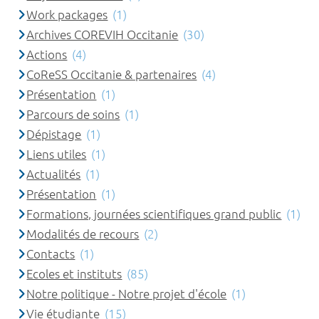
Work packages
(1)
Archives COREVIH Occitanie
(30)
Actions
(4)
CoReSS Occitanie & partenaires
(4)
Présentation
(1)
Parcours de soins
(1)
Dépistage
(1)
Liens utiles
(1)
Actualités
(1)
Présentation
(1)
Formations, journées scientifiques grand public
(1)
Modalités de recours
(2)
Contacts
(1)
Ecoles et instituts
(85)
Notre politique - Notre projet d'école
(1)
Vie étudiante
(15)