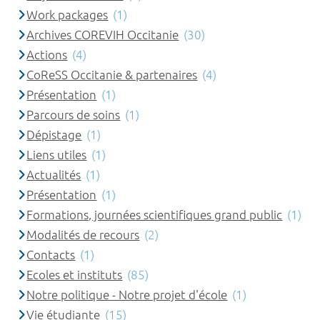
Work packages
(1)
Archives COREVIH Occitanie
(30)
Actions
(4)
CoReSS Occitanie & partenaires
(4)
Présentation
(1)
Parcours de soins
(1)
Dépistage
(1)
Liens utiles
(1)
Actualités
(1)
Présentation
(1)
Formations, journées scientifiques grand public
(1)
Modalités de recours
(2)
Contacts
(1)
Ecoles et instituts
(85)
Notre politique - Notre projet d'école
(1)
Vie étudiante
(15)