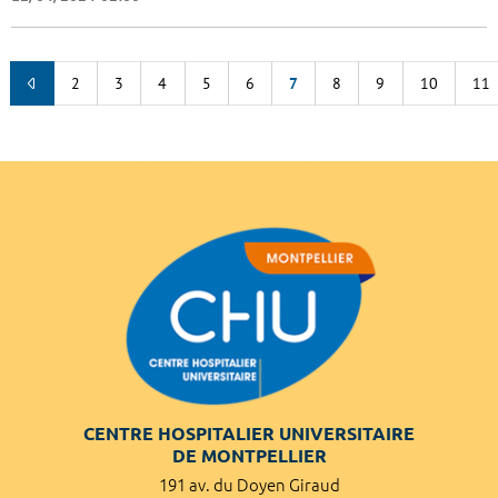
2
3
4
5
6
7
8
9
10
11
CENTRE HOSPITALIER UNIVERSITAIRE
DE MONTPELLIER
191 av. du Doyen Giraud