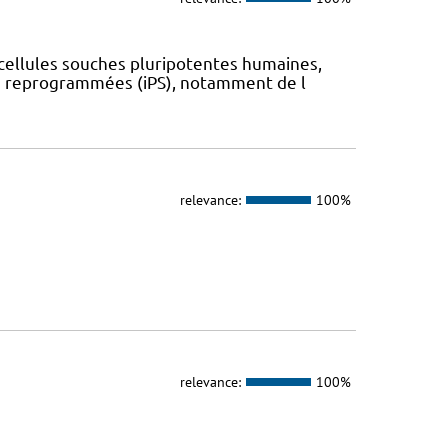
 cellules souches pluripotentes humaines,
les reprogrammées (iPS), notamment de l
relevance:
100%
relevance:
100%