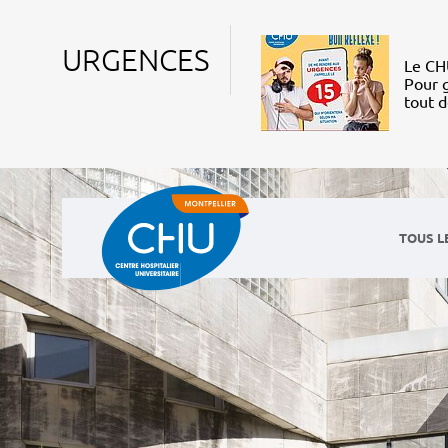
URGENCES
Le CHU
Pour g
tout 
TOUS L