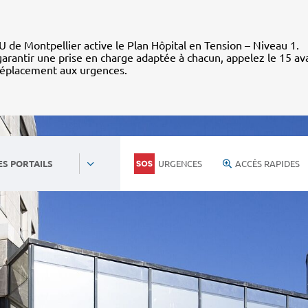
 de Montpellier active le Plan Hôpital en Tension – Niveau 1.
arantir une prise en charge adaptée à chacun, appelez le 15 av
déplacement aux urgences.
URGENCES
ACCÈS RAPIDES
ES PORTAILS