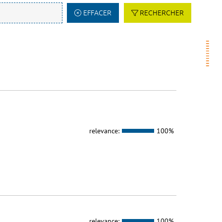
EFFACER
RECHERCHER
relevance:
100%
relevance:
100%