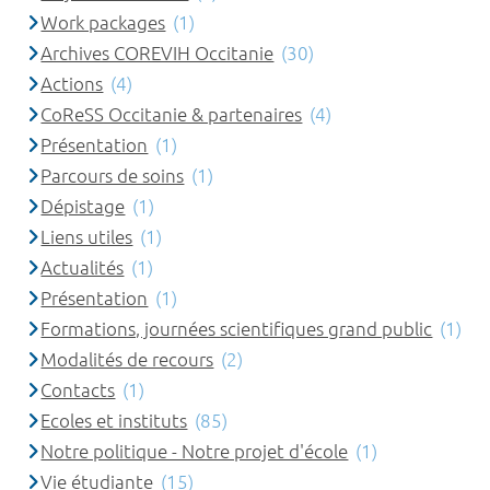
Work packages
(1)
Archives COREVIH Occitanie
(30)
Actions
(4)
CoReSS Occitanie & partenaires
(4)
Présentation
(1)
Parcours de soins
(1)
Dépistage
(1)
Liens utiles
(1)
Actualités
(1)
Présentation
(1)
Formations, journées scientifiques grand public
(1)
Modalités de recours
(2)
Contacts
(1)
Ecoles et instituts
(85)
Notre politique - Notre projet d'école
(1)
Vie étudiante
(15)