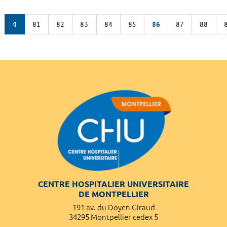
81
82
83
84
85
86
87
88
CENTRE HOSPITALIER UNIVERSITAIRE
DE MONTPELLIER
191 av. du Doyen Giraud
34295 Montpellier cedex 5