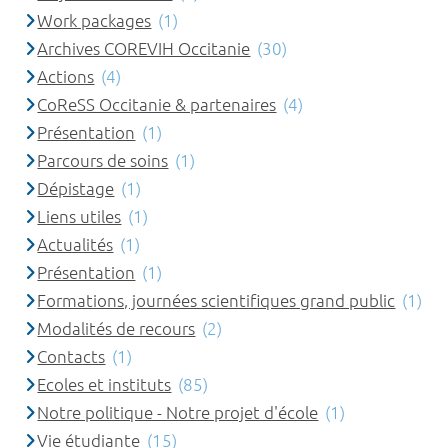
Work packages
(1)
Archives COREVIH Occitanie
(30)
Actions
(4)
CoReSS Occitanie & partenaires
(4)
Présentation
(1)
Parcours de soins
(1)
Dépistage
(1)
Liens utiles
(1)
Actualités
(1)
Présentation
(1)
Formations, journées scientifiques grand public
(1)
Modalités de recours
(2)
Contacts
(1)
Ecoles et instituts
(85)
Notre politique - Notre projet d'école
(1)
Vie étudiante
(15)