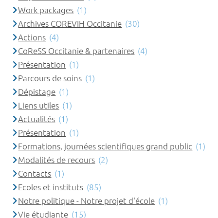
Work packages
(1)
Archives COREVIH Occitanie
(30)
Actions
(4)
CoReSS Occitanie & partenaires
(4)
Présentation
(1)
Parcours de soins
(1)
Dépistage
(1)
Liens utiles
(1)
Actualités
(1)
Présentation
(1)
Formations, journées scientifiques grand public
(1)
Modalités de recours
(2)
Contacts
(1)
Ecoles et instituts
(85)
Notre politique - Notre projet d'école
(1)
Vie étudiante
(15)