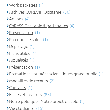
Work packages
(1)
Archives COREVIH Occitanie
(30)
Actions
(4)
CoReSS Occitanie & partenaires
(4)
Présentation
(1)
Parcours de soins
(1)
Dépistage
(1)
Liens utiles
(1)
Actualités
(1)
Présentation
(1)
Formations, journées scientifiques grand public
(1)
Modalités de recours
(2)
Contacts
(1)
Ecoles et instituts
(85)
Notre politique - Notre projet d'école
(1)
Vie étudiante
(15)