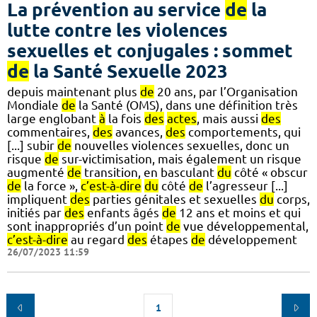
La prévention au service
de
la
lutte contre les violences
sexuelles et conjugales : sommet
de
la Santé Sexuelle 2023
depuis maintenant plus
de
20 ans, par l’Organisation
Mondiale
de
la Santé (OMS), dans une définition très
large englobant
à
la fois
des
actes
, mais aussi
des
commentaires,
des
avances,
des
comportements, qui
[...] subir
de
nouvelles violences sexuelles, donc un
risque
de
sur-victimisation, mais également un risque
augmenté
de
transition, en basculant
du
côté « obscur
de
la force »,
c’est-à-dire
du
côté
de
l’agresseur [...]
impliquent
des
parties génitales et sexuelles
du
corps,
initiés par
des
enfants âgés
de
12 ans et moins et qui
sont inappropriés d’un point
de
vue développemental,
c’est-à-dire
au regard
des
étapes
de
développement
26/07/2023 11:59
1