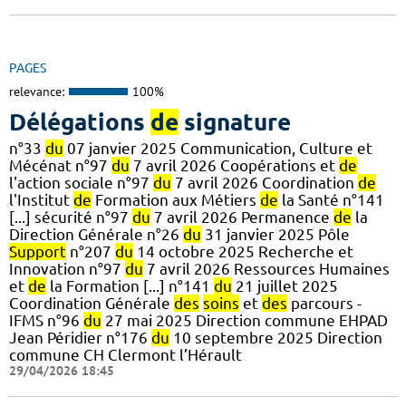
PAGES
relevance:
100%
Délégations
de
signature
n°33
du
07 janvier 2025 Communication, Culture et
Mécénat n°97
du
7 avril 2026 Coopérations et
de
l'action sociale n°97
du
7 avril 2026 Coordination
de
l'Institut
de
Formation aux Métiers
de
la Santé n°141
[...] sécurité n°97
du
7 avril 2026 Permanence
de
la
Direction Générale n°26
du
31 janvier 2025 Pôle
Support
n°207
du
14 octobre 2025 Recherche et
Innovation n°97
du
7 avril 2026 Ressources Humaines
et
de
la Formation [...] n°141
du
21 juillet 2025
Coordination Générale
des
soins
et
des
parcours -
IFMS n°96
du
27 mai 2025 Direction commune EHPAD
Jean Péridier n°176
du
10 septembre 2025 Direction
commune CH Clermont l’Hérault
29/04/2026 18:45