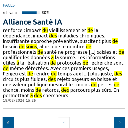
PAGES
relevance:
80%
Alliance Santé IA
renforce : impact
du
vieillissement et
de
la
dépendance, impact
des
maladies chroniques,
insuffisante approche préventive, suscitent plus
de
besoin
de
soins
, alors que le nombre
de
professionnels
de
santé ne progresse [...] saisies et
de
qualifier les données
à
la source. Les informations
utiles
à
la réalisation
de
protocoles
de
recherche sont
de
même détectées. Avec ces premiers usages,
l’enjeu est
de
rendre
du
temps aux [...] plus juste,
des
circuits plus fluides,
des
rejets payeurs en baisse et
une valeur publique mesurable : moins
de
pertes
de
chance, moins
de
retards,
des
parcours plus sûrs. En
permettant
à
des
chercheurs
18/02/2026 15:25
1