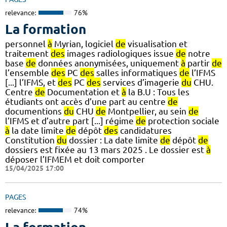
relevance:
76%
La formation
personnel
à
Myrian, logiciel
de
visualisation et
traitement
des
images radiologiques issue
de
notre
base
de
données anonymisées, uniquement
à
partir
de
l’ensemble
des
PC
des
salles informatiques
de
l’IFMS
[...] l’IFMS, et
des
PC
des
services d’imagerie
du
CHU.
Centre
de
Documentation et
à
la B.U : Tous les
étudiants ont accès d’une part au centre
de
documentions
du
CHU
de
Montpellier, au sein
de
l’IFMS et d’autre part [...] régime
de
protection sociale
à
la date limite
de
dépôt
des
candidatures
Constitution
du
dossier : La date limite
de
dépôt
de
dossiers est fixée au 13 mars 2025 . Le dossier est
à
déposer l’IFMEM et doit comporter
15/04/2025 17:00
PAGES
relevance:
74%