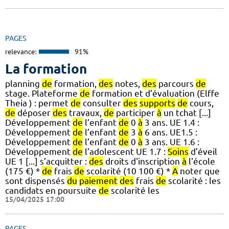
PAGES
relevance:
91%
La formation
planning
de
formation,
des
notes,
des
parcours
de
stage. Plateforme
de
formation et d’évaluation (Elffe
Theia ) : permet
de
consulter
des
supports
de
cours,
de
déposer
des
travaux,
de
participer
à
un tchat [...]
Développement
de
l’enfant
de
0
à
3 ans. UE 1.4 :
Développement
de
l’enfant
de
3
à
6 ans. UE1.5 :
Développement
de
l’enfant
de
0
à
3 ans. UE 1.6 :
Développement
de
l’adolescent UE 1.7 :
Soins
d’éveil
UE 1 [...] s’acquitter :
des
droits d'inscription
à
l'école
(175 €) *
de
frais
de
scolarité (10 100 €) *
A
noter que
sont dispensés
du
paiement
des
frais
de
scolarité : les
candidats en poursuite
de
scolarité les
15/04/2025 17:00
PAGES