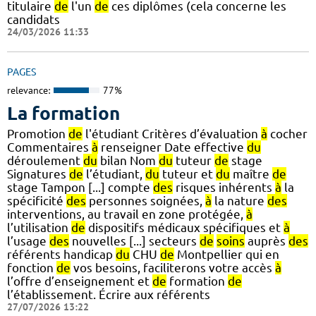
titulaire
de
l'un
de
ces diplômes (cela concerne les
candidats
24/03/2026 11:33
PAGES
relevance:
77%
La formation
Promotion
de
l'étudiant Critères d’évaluation
à
cocher
Commentaires
à
renseigner Date effective
du
déroulement
du
bilan Nom
du
tuteur
de
stage
Signatures
de
l’étudiant,
du
tuteur et
du
maître
de
stage Tampon [...] compte
des
risques inhérents
à
la
spécificité
des
personnes soignées,
à
la nature
des
interventions, au travail en zone protégée,
à
l’utilisation
de
dispositifs médicaux spécifiques et
à
l’usage
des
nouvelles [...] secteurs
de
soins
auprès
des
référents handicap
du
CHU
de
Montpellier qui en
fonction
de
vos besoins, faciliterons votre accès
à
l’offre d’enseignement et
de
formation
de
l’établissement. Écrire aux référents
27/07/2026 13:22