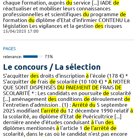
chaque formation, auprès
du
service [...] IADE
de
réactualiser et mobiliser leurs connaissances
professionnelles et scientifiques
du
programme
de
formation
du
diplôme d’Etat d’infirmier CONTENU La
législation Les vigilances et la gestion
des
risques
15/04/2025 17:00
PAGES
relevance:
73%
Le concours / La sélection
S’acquitter
des
droits d'inscription
à
l'école (178 €) *
S’acquitter
de
frais
de
scolarité (10 100 €) *
A
NOTER
QUE SONT DISPENSÉS
DU
PAIEMENT
DE
FRAIS
DE
SCOLARITÉ * : Les candidats en poursuite
de
scolarité
[...] aménagement
des
conditions
de
déroulement
de
l'entretien d'admission . (1) :
Arrêté
du
5 septembre
2025 modifiant
l'arrêté
du
12 décembre 1990 relatif
à
la scolarité, au diplôme d'Etat
de
Puéricultrice [...]
dernière année d'études conduisant
à
l'un
des
diplômes mentionnés
à
l'article 1
de
l'arrêté
de
scolarité, dans le cas où le candidat n'est pas encore