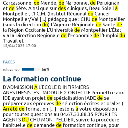
Carcassonne,
de
Mende,
de
Narbonne,
de
Perpignan
et
de
Sète. Ainsi que sur
des
cliniques, Beau Soleil
à
Montpellier, l’I.C.M. (Institut Régional
du
Cancer
Montpellier/Val [...] pédagogique : CHU
de
Montpellier
(sous la direction
du
) L’Agence Régionale
de
Santé
de
la Région Occitanie L’Université
de
Montpellier L’État,
via la Direction Régionale
de
l’Économie
de
l'Emploi
du
Travail et
15/04/2025 17:00
PAGES
relevance:
66%
La formation continue
D'ADMISSION
A
L'ECOLE D'INFIRMIERS
ANESTHESISTES - MODULE 2 OBJECTIF Permettre aux
IDE ayant un projet
de
spécialisation IADE
de
se
préparer aux épreuves
de
sélection écrites et orales (
Arrêté
de
formation [...] restons
à
votre disposition
pour toutes questions au 04.67.33.88.35 POUR LES
AGENTS
DU
CHU MONTPELLIER, suivre la procédure
habituelle
de
demande
de
formation continue, pour