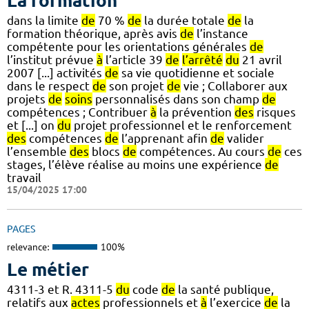
La formation
dans la limite
de
70 %
de
la durée totale
de
la
formation théorique, après avis
de
l’instance
compétente pour les orientations générales
de
l’institut prévue
à
l’article 39
de
l’arrêté
du
21 avril
2007 [...] activités
de
sa vie quotidienne et sociale
dans le respect
de
son projet
de
vie ; Collaborer aux
projets
de
soins
personnalisés dans son champ
de
compétences ; Contribuer
à
la prévention
des
risques
et [...] on
du
projet professionnel et le renforcement
des
compétences
de
l’apprenant afin
de
valider
l’ensemble
des
blocs
de
compétences. Au cours
de
ces
stages, l’élève réalise au moins une expérience
de
travail
15/04/2025 17:00
PAGES
relevance:
100%
Le métier
4311-3 et R. 4311-5
du
code
de
la santé publique,
relatifs aux
actes
professionnels et
à
l’exercice
de
la