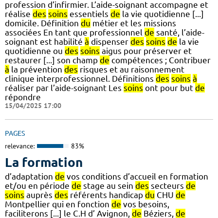
profession d’infirmier. L’aide-soignant accompagne et
réalise
des
soins
essentiels
de
la vie quotidienne [...]
domicile. Définition
du
métier et les missions
associées En tant que professionnel
de
santé, l’aide-
soignant est habilité
à
dispenser
des
soins
de
la vie
quotidienne ou
des
soins
aigus pour préserver et
restaurer [...] son champ
de
compétences ; Contribuer
à
la prévention
des
risques et au raisonnement
clinique interprofessionnel. Définitions
des
soins
à
réaliser par l’aide-soignant Les
soins
ont pour but
de
répondre
15/04/2025 17:00
PAGES
relevance:
83%
La formation
d’adaptation
de
vos conditions d’accueil en formation
et/ou en période
de
stage au sein
des
secteurs
de
soins
auprès
des
référents handicap
du
CHU
de
Montpellier qui en fonction
de
vos besoins,
faciliterons [...] le C.H d’ Avignon,
de
Béziers,
de