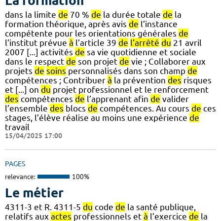
La formation
dans la limite
de
70 %
de
la durée totale
de
la
formation théorique, après avis
de
l’instance
compétente pour les orientations générales
de
l’institut prévue
à
l’article 39
de
l’arrêté
du
21 avril
2007 [...] activités
de
sa vie quotidienne et sociale
dans le respect
de
son projet
de
vie ; Collaborer aux
projets
de
soins
personnalisés dans son champ
de
compétences ; Contribuer
à
la prévention
des
risques
et [...] on
du
projet professionnel et le renforcement
des
compétences
de
l’apprenant afin
de
valider
l’ensemble
des
blocs
de
compétences. Au cours
de
ces
stages, l’élève réalise au moins une expérience
de
travail
15/04/2025 17:00
PAGES
relevance:
100%
Le métier
4311-3 et R. 4311-5
du
code
de
la santé publique,
relatifs aux
actes
professionnels et
à
l’exercice
de
la