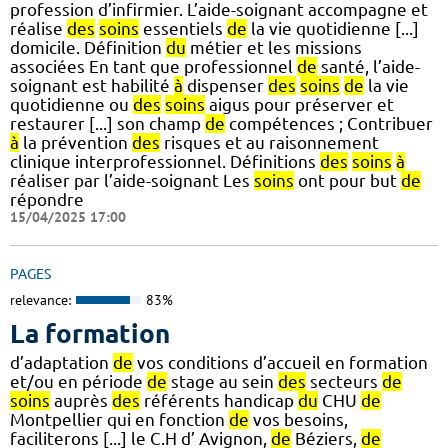
profession d’infirmier. L’aide-soignant accompagne et
réalise
des
soins
essentiels
de
la vie quotidienne [...]
domicile. Définition
du
métier et les missions
associées En tant que professionnel
de
santé, l’aide-
soignant est habilité
à
dispenser
des
soins
de
la vie
quotidienne ou
des
soins
aigus pour préserver et
restaurer [...] son champ
de
compétences ; Contribuer
à
la prévention
des
risques et au raisonnement
clinique interprofessionnel. Définitions
des
soins
à
réaliser par l’aide-soignant Les
soins
ont pour but
de
répondre
15/04/2025 17:00
PAGES
relevance:
83%
La formation
d’adaptation
de
vos conditions d’accueil en formation
et/ou en période
de
stage au sein
des
secteurs
de
soins
auprès
des
référents handicap
du
CHU
de
Montpellier qui en fonction
de
vos besoins,
faciliterons [...] le C.H d’ Avignon,
de
Béziers,
de