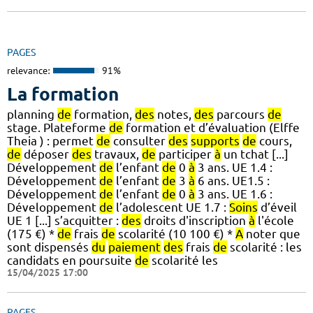
PAGES
relevance:
91%
La formation
planning
de
formation,
des
notes,
des
parcours
de
stage. Plateforme
de
formation et d’évaluation (Elffe
Theia ) : permet
de
consulter
des
supports
de
cours,
de
déposer
des
travaux,
de
participer
à
un tchat [...]
Développement
de
l’enfant
de
0
à
3 ans. UE 1.4 :
Développement
de
l’enfant
de
3
à
6 ans. UE1.5 :
Développement
de
l’enfant
de
0
à
3 ans. UE 1.6 :
Développement
de
l’adolescent UE 1.7 :
Soins
d’éveil
UE 1 [...] s’acquitter :
des
droits d'inscription
à
l'école
(175 €) *
de
frais
de
scolarité (10 100 €) *
A
noter que
sont dispensés
du
paiement
des
frais
de
scolarité : les
candidats en poursuite
de
scolarité les
15/04/2025 17:00
PAGES