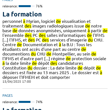
relevance:
76%
La formation
personnel
à
Myrian, logiciel
de
visualisation et
traitement
des
images radiologiques issue
de
notre
base
de
données anonymisées, uniquement
à
partir
de
l’ensemble
des
PC
des
salles informatiques
de
l’IFMS
[...] l’IFMS, et
des
PC
des
services d’imagerie
du
CHU.
Centre
de
Documentation et
à
la B.U : Tous les
étudiants ont accès d’une part au centre
de
documentions
du
CHU
de
Montpellier, au sein
de
l’IFMS et d’autre part [...] régime
de
protection sociale
à
la date limite
de
dépôt
des
candidatures
Constitution
du
dossier : La date limite
de
dépôt
de
dossiers est fixée au 13 mars 2025 . Le dossier est
à
déposer l’IFMEM et doit comporter
15/04/2025 17:00
PAGES
relevance:
74%