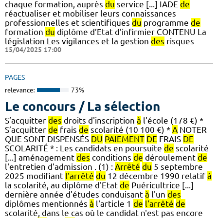
chaque formation, auprès
du
service [...] IADE
de
réactualiser et mobiliser leurs connaissances
professionnelles et scientifiques
du
programme
de
formation
du
diplôme d’Etat d’infirmier CONTENU La
législation Les vigilances et la gestion
des
risques
15/04/2025 17:00
PAGES
relevance:
73%
Le concours / La sélection
S’acquitter
des
droits d'inscription
à
l'école (178 €) *
S’acquitter
de
frais
de
scolarité (10 100 €) *
A
NOTER
QUE SONT DISPENSÉS
DU
PAIEMENT
DE
FRAIS
DE
SCOLARITÉ * : Les candidats en poursuite
de
scolarité
[...] aménagement
des
conditions
de
déroulement
de
l'entretien d'admission . (1) :
Arrêté
du
5 septembre
2025 modifiant
l'arrêté
du
12 décembre 1990 relatif
à
la scolarité, au diplôme d'Etat
de
Puéricultrice [...]
dernière année d'études conduisant
à
l'un
des
diplômes mentionnés
à
l'article 1
de
l'arrêté
de
scolarité, dans le cas où le candidat n'est pas encore