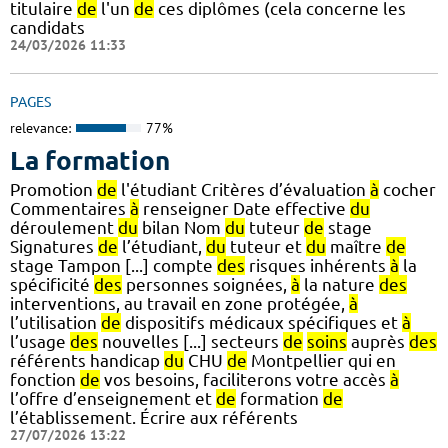
titulaire
de
l'un
de
ces diplômes (cela concerne les
candidats
24/03/2026 11:33
PAGES
relevance:
77%
La formation
Promotion
de
l'étudiant Critères d’évaluation
à
cocher
Commentaires
à
renseigner Date effective
du
déroulement
du
bilan Nom
du
tuteur
de
stage
Signatures
de
l’étudiant,
du
tuteur et
du
maître
de
stage Tampon [...] compte
des
risques inhérents
à
la
spécificité
des
personnes soignées,
à
la nature
des
interventions, au travail en zone protégée,
à
l’utilisation
de
dispositifs médicaux spécifiques et
à
l’usage
des
nouvelles [...] secteurs
de
soins
auprès
des
référents handicap
du
CHU
de
Montpellier qui en
fonction
de
vos besoins, faciliterons votre accès
à
l’offre d’enseignement et
de
formation
de
l’établissement. Écrire aux référents
27/07/2026 13:22