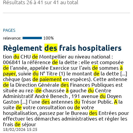
Résultats 26 à 41 sur 41 au total
PAGES
relevance:
100%
Règlement
des
frais hospitaliers
tion
du
CHU
de
Montpellier au niveau national :
006841 la référence
de
la dette : elle est composée
de
l'année, appelée Exercice sur l'avis
de
sommes
à
payer
, suivie
du
N° Titre (1) le montant
de
la dette [...]
chèque (pas
de
paiement
en espèces). Cette antenne
de
la Direction Générale
des
Finances Publiques est
située au rez-
de
-chaussée
à
gauche
du
Centre
Administratif André Benech , 191 avenue
du
Doyen
Gaston [...] l'une
des
antennes
du
Trésor Public.
A
la
suite
de
votre consultation ou
de
votre
hospitalisation, passez par le Bureau
des
Entrées pour
effectuer les démarches administratives et régler les
frais
de
séjour
18/02/2026 15:25