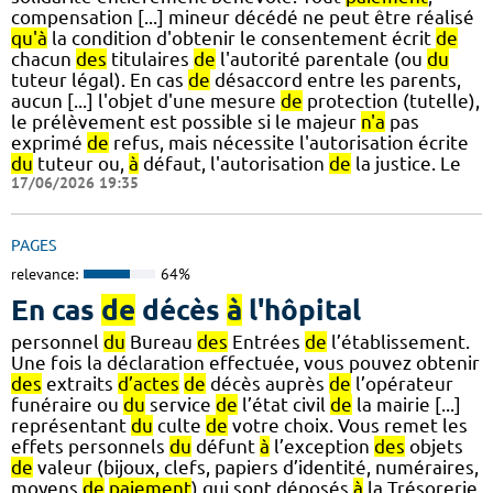
compensation [...] mineur décédé ne peut être réalisé
qu'à
la condition d'obtenir le consentement écrit
de
chacun
des
titulaires
de
l'autorité parentale (ou
du
tuteur légal). En cas
de
désaccord entre les parents,
aucun [...] l'objet d'une mesure
de
protection (tutelle),
le prélèvement est possible si le majeur
n'a
pas
exprimé
de
refus, mais nécessite l'autorisation écrite
du
tuteur ou,
à
défaut, l'autorisation
de
la justice. Le
17/06/2026 19:35
PAGES
relevance:
64%
En cas
de
décès
à
l'hôpital
personnel
du
Bureau
des
Entrées
de
l’établissement.
Une fois la déclaration effectuée, vous pouvez obtenir
des
extraits
d’actes
de
décès auprès
de
l’opérateur
funéraire ou
du
service
de
l’état civil
de
la mairie [...]
représentant
du
culte
de
votre choix. Vous remet les
effets personnels
du
défunt
à
l’exception
des
objets
de
valeur (bijoux, clefs, papiers d’identité, numéraires,
moyens
de
paiement
) qui sont déposés
à
la Trésorerie