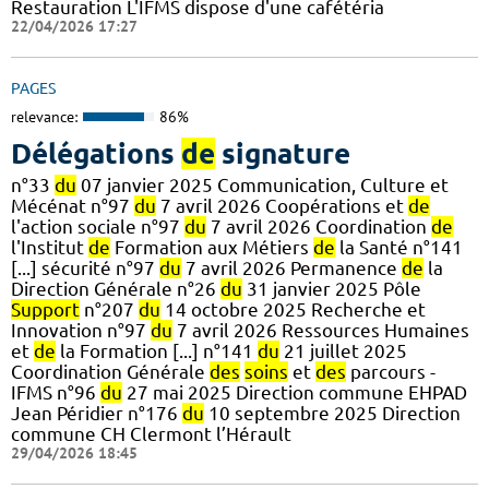
Restauration L'IFMS dispose d'une cafétéria
22/04/2026 17:27
PAGES
relevance:
86%
Délégations
de
signature
n°33
du
07 janvier 2025 Communication, Culture et
Mécénat n°97
du
7 avril 2026 Coopérations et
de
l'action sociale n°97
du
7 avril 2026 Coordination
de
l'Institut
de
Formation aux Métiers
de
la Santé n°141
[...] sécurité n°97
du
7 avril 2026 Permanence
de
la
Direction Générale n°26
du
31 janvier 2025 Pôle
Support
n°207
du
14 octobre 2025 Recherche et
Innovation n°97
du
7 avril 2026 Ressources Humaines
et
de
la Formation [...] n°141
du
21 juillet 2025
Coordination Générale
des
soins
et
des
parcours -
IFMS n°96
du
27 mai 2025 Direction commune EHPAD
Jean Péridier n°176
du
10 septembre 2025 Direction
commune CH Clermont l’Hérault
29/04/2026 18:45