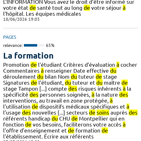
L’INFORMATION Vous avez le droit d’être informé sur
votre état
de
santé tout au long
de
votre séjour
à
l’hôpital. Les équipes médicales
18/06/2026 19:03
PAGES
relevance:
65%
La formation
Promotion
de
l'étudiant Critères d’évaluation
à
cocher
Commentaires
à
renseigner Date effective
du
déroulement
du
bilan Nom
du
tuteur
de
stage
Signatures
de
l’étudiant,
du
tuteur et
du
maître
de
stage Tampon [...] compte
des
risques inhérents
à
la
spécificité
des
personnes soignées,
à
la nature
des
interventions, au travail en zone protégée,
à
l’utilisation
de
dispositifs médicaux spécifiques et
à
l’usage
des
nouvelles [...] secteurs
de
soins
auprès
des
référents handicap
du
CHU
de
Montpellier qui en
fonction
de
vos besoins, faciliterons votre accès
à
l’offre d’enseignement et
de
formation
de
l’établissement. Écrire aux référents