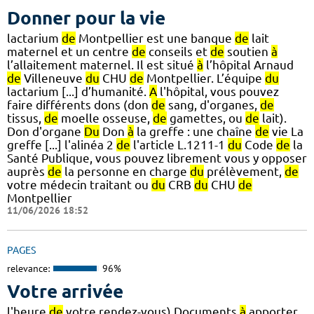
Donner pour la vie
lactarium
de
Montpellier est une banque
de
lait
maternel et un centre
de
conseils et
de
soutien
à
l’allaitement maternel. Il est situé
à
l’hôpital Arnaud
de
Villeneuve
du
CHU
de
Montpellier. L’équipe
du
lactarium [...] d’humanité.
A
l'hôpital, vous pouvez
faire différents dons (don
de
sang, d'organes,
de
tissus,
de
moelle osseuse,
de
gamettes, ou
de
lait).
Don d'organe
Du
Don
à
la greffe : une chaîne
de
vie La
greffe [...] l'alinéa 2
de
l'article L.1211-1
du
Code
de
la
Santé Publique, vous pouvez librement vous y opposer
auprès
de
la personne en charge
du
prélèvement,
de
votre médecin traitant ou
du
CRB
du
CHU
de
Montpellier
11/06/2026 18:52
PAGES
relevance:
96%
Votre arrivée
l'heure
de
votre rendez-vous) Documents
à
apporter