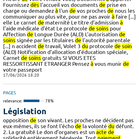
Fournissez
dès
l'accueil vos documents
de
prise en
charge ou demandez
à
l'un
de
vos proches
de
nous les
communiquer au plus vite, pour ne pas avoir
à
faire [...]
elle Le carnet
de
maternité Le titre d’admission
à
l’aide médicale d’état Le protocole
de
soins
pour
Affection
de
Longue Durée (ALD) L’autorisation
de
soins
signée par les titulaires
de
l’autorité parentale
[...] n accident
de
travail, Volet 3
du
protocole
de
soin
(ALD) Notification d’allocation d’éducation spéciale,
Carnet
de
soins
gratuits SI VOUS ETES
RESSORTISSANT ETRANGER Pensez
à
vous munir
de
votre passeport
17/06/2026 18:20
PAGES
relevance:
78%
Législation
opposition
de
son vivant. Les proches ne décident pas
eux-mêmes, ils se font l'écho
de
la volonté
du
défunt.
2. La gratuité Le don d’organes est un
acte
de
solidarité entièrement bénévole. Tout
paiement
,