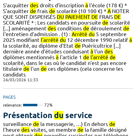
S’acquitter
des
droits d'inscription
à
l'école (178 €) *
S’acquitter
de
frais
de
scolarité (10 100 €) *
A
NOTER
QUE SONT DISPENSÉS
DU
PAIEMENT
DE
FRAIS
DE
SCOLARITÉ * : Les candidats en poursuite
de
scolarité
[...] aménagement
des
conditions
de
déroulement
de
l'entretien d'admission . (1) :
Arrêté
du
5 septembre
2025 modifiant
l'arrêté
du
12 décembre 1990 relatif
à
la scolarité, au diplôme d'Etat
de
Puéricultrice [...]
dernière année d'études conduisant
à
l'un
des
diplômes mentionnés
à
l'article 1
de
l'arrêté
de
scolarité, dans le cas où le candidat n'est pas encore
titulaire
de
l'un
de
ces diplômes (cela concerne les
candidats
24/03/2026 11:33
PAGES
relevance:
72%
Présentation
du
service
surveillance
de
la messagerie, …) En dehors
de
l’heure
des
visites, un membre
de
la famille désigné
peut obtenir
des
nouvelles succinctes par téléphone