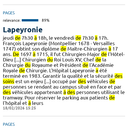
PAGES
relevance:
89%
Lapeyronie
jeudi
de
7h30
à
18h, le vendredi
de
7h30
à
17h.
François Lapeyronie (Montpellier 1678 - Versailles
1747) obtint son diplôme
de
Maître-Chirurgien
à
17
ans.
De
1697
à
1715, il fut Chirurgien-Major
de
l'Hôtel-
Dieu [...] Chirurgien
du
Roi Louis XV, Chef
de
la
Chirurgie
du
Royaume et Président
de
l'Académie
Royale
de
Chirurgie. L'Hôpital Lapeyronie
a
été
terminé en 1983. Garantir la qualité et la sécurité
des
soins
est un enjeu [...] occupé par
des
véhicules
de
personnes se rendant au campus situé en face et par
des
véhicules appartenant
à
des
personnes utilisant le
tramway. Pour réserver le parking aux patients
de
l'hôpital et
à
leurs
18/02/2026 15:25
PAGES