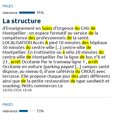
PAGES
relevance:
95%
La structure
d’Enseignement en
Soins
d’Urgence
du
CHU
de
Montpellier : un espace formatif au service
de
la
compétence
des
professionnels
de
la santé.
LOCALISATION Accès
A
pied 10 minutes
des
hôpitaux
50 minutes
du
centre-ville [...] centre-ville
de
Montpellier. En trottinette ou
à
vélo 20 minutes
du
centre-ville
de
Montpellier Par la ligne
de
bus n°6 et
23 ,
arrêt
Occitanie Par le tramway ligne 1 ,
arrêt
Occitanie en voiture (parking payant [...] campus santé
dispose, au niveau 0, d'une cafétéria
du
CROUS avec
terrasse. Elle propose chaque jour
des
plats différents
ainsi que
de
la petite restauration
de
type sandwich et
snacking. Petits commerces Le
18/05/2026 18:48
PAGES
relevance:
53%