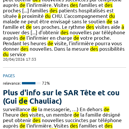
auprès
de
l’infirmière. Visites
des
familles et
des
proches [...] familles
des
patients hospitalisés est
située
à
proximité
du
CHU. L’accompagnement
du
malade ne peut être envisagé sans le soutien
de
sa
famille et
de
ses proches. Le rythme
des
visites aide
à
trouver des [...] d’obtenir
des
nouvelles par téléphone
auprès
de
l’infirmier en charge
de
votre proche.
Pendant les heures
de
visite, l’infirmière pourra vous
donner
des
nouvelles. Dans la mesure
des
possibilités
du
service
20/04/2026 17:33
PAGES
relevance:
72%
Plus d'info sur le SAR Tête et cou
(Gui
de
Chauliac)
surveillance
de
la messagerie, …) En dehors
de
l’heure
des
visites, un membre
de
la famille désigné
peut obtenir
des
nouvelles succinctes par téléphone
auprès
de
l’infirmière. Visites
des
familles et
des