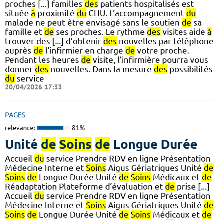
proches [...] familles
des
patients hospitalisés est
située
à
proximité
du
CHU. L’accompagnement
du
malade ne peut être envisagé sans le soutien
de
sa
famille et
de
ses proches. Le rythme
des
visites aide
à
trouver des [...] d’obtenir
des
nouvelles par téléphone
auprès
de
l’infirmier en charge
de
votre proche.
Pendant les heures
de
visite, l’infirmière pourra vous
donner
des
nouvelles. Dans la mesure
des
possibilités
du
service
20/04/2026 17:33
PAGES
relevance:
81%
Unité
de
Soins
de
Longue Durée
Accueil
du
service Prendre RDV en ligne Présentation
Médecine Interne et
Soins
Aigus Gériatriques Unité
de
Soins
de
Longue Durée Unité
de
Soins
Médicaux et
de
Réadaptation Plateforme d’évaluation et
de
prise [...]
Accueil
du
service Prendre RDV en ligne Présentation
Médecine Interne et
Soins
Aigus Gériatriques Unité
de
Soins
de
Longue Durée Unité
de
Soins
Médicaux et
de