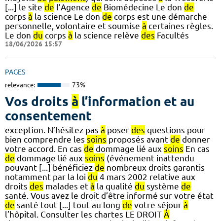
[...] le site
de
l’Agence
de
Biomédecine Le don
de
corps
à
la science Le don
de
corps est une démarche
personnelle, volontaire et soumise
à
certaines règles.
Le don
du
corps
à
la science relève
des
Facultés
18/06/2026 15:57
PAGES
relevance:
73%
Vos droits
à
l’information et au
consentement
exception. N’hésitez pas
à
poser
des
questions pour
bien comprendre les
soins
proposés avant
de
donner
votre accord. En cas
de
dommage lié aux
soins
En cas
de
dommage lié aux
soins
(événement inattendu
pouvant [...] bénéficiez
de
nombreux droits garantis
notamment par la loi
du
4 mars 2002 relative aux
droits
des
malades et
à
la qualité
du
système
de
santé. Vous avez le droit d’être informé sur votre état
de
santé tout [...] tout au long
de
votre séjour
à
l’hôpital. Consulter les chartes LE DROIT
À