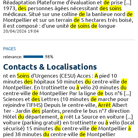
Réadaptation Plateforme d’évaluation et
de
prise [...]
1973,
des
personnes âgées nécessitant
des
soins
médicaux. Situé sur une colline
de
la banlieue nord
de
Montpellier et sur un terrain
de
5 hectares très boisé,
il est composé : d'une unité
de
soins
de
longue
20/04/2026 19:04
PAGES
relevance:
98%
Contacts & Localisations
nt en
Soins
d'Urgences (CESU) Acces :
A
pied 10
minutes
des
hôpitaux 50 minutes
du
centre-ville
de
Montpellier. En trottinette ou
à
vélo 20 minutes
du
centre-ville
de
Montpellier Par la ligne
de
bus n°6 [...]
Sciences et
des
Lettres (10 minutes
de
marche pour
rejoindre l'IFMS) Depuis le centre-ville,
Arrêt
Albert
1er - Jardin
des
plantes, prendre le bus n°7 direction
Hôtel
du
département,
a
rrêt La Source en voiture [...]
voiture (parking gratuit) en trottinette ou
à
vélo (local
sécurisé) 15 minutes
du
centre-ville
de
Montpellier
à
pied 38 minutes
du
centre-ville
de
Montpellier