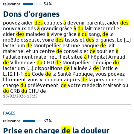
relevance:
54%
Dons d'organes
pouvez aider
des
couples
à
devenir parents, aider
des
nouveaux-nés
à
grandir grâce
à
du
lait maternel et
aider
des
malades
à
vivre grâce
à
du
sang,
de
la
moëlle osseuse, voire
des
tissus et
des
organes. Le [...]
lactarium
de
Montpellier est une banque
de
lait
maternel et un centre
de
conseils et
de
soutien
à
l’allaitement maternel. Il est situé
à
l’hôpital Arnaud
de
Villeneuve
du
CHU
de
Montpellier. L’équipe
du
lactarium [...] dispositions
de
l'alinéa 2
de
l'article
L.1211-1
du
Code
de
la Santé Publique, vous pouvez
librement vous y opposer auprès
de
la personne en
charge
du
prélèvement,
de
votre médecin traitant ou
du
CRB
du
CHU de
18/02/2026 15:25
PAGES
relevance:
63%
Prise en charge
de
la douleur