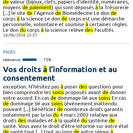
de
valeur (bijoux, clefs, papiers d’identité, numéraires,
moyens
de
paiement
) qui sont déposés
à
la Trésorerie
[...] le site
de
l’Agence
de
Biomédecine Le don
de
corps
à
la science Le don
de
corps est une démarche
personnelle, volontaire et soumise
à
certaines règles.
Le don
du
corps
à
la science relève
des
Facultés
18/06/2026 15:57
PAGES
relevance:
73%
Vos droits
à
l’information et au
consentement
exception. N’hésitez pas
à
poser
des
questions pour
bien comprendre les
soins
proposés avant
de
donner
votre accord. En cas
de
dommage lié aux
soins
En cas
de
dommage lié aux
soins
(événement inattendu
pouvant [...] bénéficiez
de
nombreux droits garantis
notamment par la loi
du
4 mars 2002 relative aux
droits
des
malades et
à
la qualité
du
système
de
santé. Vous avez le droit d’être informé sur votre état
de
santé tout [...] tout au long
de
votre séjour
à