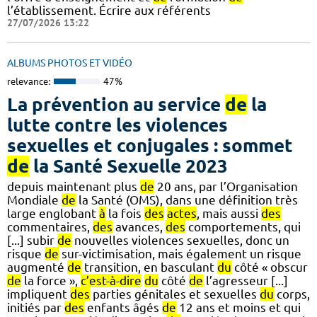
l’établissement. Écrire aux référents
27/07/2026 13:22
ALBUMS PHOTOS ET VIDÉO
relevance:
47%
La prévention au service
de
la
lutte contre les violences
sexuelles et conjugales : sommet
de
la Santé Sexuelle 2023
depuis maintenant plus
de
20 ans, par l’Organisation
Mondiale
de
la Santé (OMS), dans une définition très
large englobant
à
la fois
des
actes
, mais aussi
des
commentaires,
des
avances,
des
comportements, qui
[...] subir
de
nouvelles violences sexuelles, donc un
risque
de
sur-victimisation, mais également un risque
augmenté
de
transition, en basculant
du
côté « obscur
de
la force »,
c’est-à-dire
du
côté
de
l’agresseur [...]
impliquent
des
parties génitales et sexuelles
du
corps,
initiés par
des
enfants âgés
de
12 ans et moins et qui