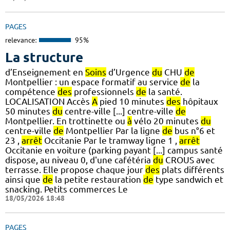
PAGES
relevance:
95%
La structure
d’Enseignement en
Soins
d’Urgence
du
CHU
de
Montpellier : un espace formatif au service
de
la
compétence
des
professionnels
de
la santé.
LOCALISATION Accès
A
pied 10 minutes
des
hôpitaux
50 minutes
du
centre-ville [...] centre-ville
de
Montpellier. En trottinette ou
à
vélo 20 minutes
du
centre-ville
de
Montpellier Par la ligne
de
bus n°6 et
23 ,
arrêt
Occitanie Par le tramway ligne 1 ,
arrêt
Occitanie en voiture (parking payant [...] campus santé
dispose, au niveau 0, d'une cafétéria
du
CROUS avec
terrasse. Elle propose chaque jour
des
plats différents
ainsi que
de
la petite restauration
de
type sandwich et
snacking. Petits commerces Le
18/05/2026 18:48
PAGES