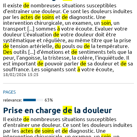
Il existe
de
nombreuses situations susceptibles
d’entraîner une douleur. Ce sont les douleurs induites
par les
actes
de
soins
et
de
diagnostic. Une
intervention chirurgicale, un examen, un
soin
, un
transport [...] sommes
à
votre écoute. Evaluer votre
douleur L’évaluation
de
votre douleur doit être
systématique et régulière, au même titre que la prise
de
tension artérielle,
du
pouls ou
de
la température.
Des
outils [...] d’émotions et
de
sentiments tels que la
peur, l’angoisse, la tristesse, la colère, l’inquiétude. Il
est important
de
pouvoir parler
de
sa douleur et
de
sa
souffrance. Les soignants sont
à
votre écoute,
18/02/2026 15:25
PAGES
relevance:
63%
Prise en charge
de
la douleur
Il existe
de
nombreuses situations susceptibles
d’entraîner une douleur. Ce sont les douleurs induites
par les
actes
de
soins
et
de
diagnostic. Une
intervention chirurgicale, un examen, un
soin
, un