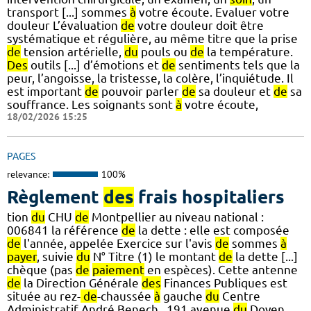
transport [...] sommes
à
votre écoute. Evaluer votre
douleur L’évaluation
de
votre douleur doit être
systématique et régulière, au même titre que la prise
de
tension artérielle,
du
pouls ou
de
la température.
Des
outils [...] d’émotions et
de
sentiments tels que la
peur, l’angoisse, la tristesse, la colère, l’inquiétude. Il
est important
de
pouvoir parler
de
sa douleur et
de
sa
souffrance. Les soignants sont
à
votre écoute,
18/02/2026 15:25
PAGES
relevance:
100%
Règlement
des
frais hospitaliers
tion
du
CHU
de
Montpellier au niveau national :
006841 la référence
de
la dette : elle est composée
de
l'année, appelée Exercice sur l'avis
de
sommes
à
payer
, suivie
du
N° Titre (1) le montant
de
la dette [...]
chèque (pas
de
paiement
en espèces). Cette antenne
de
la Direction Générale
des
Finances Publiques est
située au rez-
de
-chaussée
à
gauche
du
Centre
Administratif André Benech , 191 avenue
du
Doyen