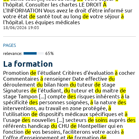
l’hôpital. Consulter les chartes LE DROIT
À
L’INFORMATION Vous avez le droit d’être informé sur
votre état
de
santé tout au long
de
votre séjour
à
l’hôpital. Les équipes médicales
18/06/2026 19:03
PAGES
relevance:
65%
La formation
Promotion
de
l'étudiant Critères d’évaluation
à
cocher
Commentaires
à
renseigner Date effective
du
déroulement
du
bilan Nom
du
tuteur
de
stage
Signatures
de
l’étudiant,
du
tuteur et
du
maître
de
stage Tampon [...] compte
des
risques inhérents
à
la
spécificité
des
personnes soignées,
à
la nature
des
interventions, au travail en zone protégée,
à
l’utilisation
de
dispositifs médicaux spécifiques et
à
l’usage
des
nouvelles [...] secteurs
de
soins
auprès
des
référents handicap
du
CHU
de
Montpellier qui en
fonction
de
vos besoins, faciliterons votre accès
à
l’offre d’enseignement et
de
formation
de