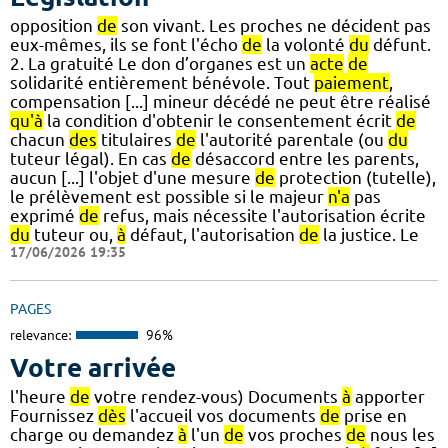
opposition
de
son vivant. Les proches ne décident pas
eux-mêmes, ils se font l'écho
de
la volonté
du
défunt.
2. La gratuité Le don d’organes est un
acte
de
solidarité entièrement bénévole. Tout
paiement
,
compensation [...] mineur décédé ne peut être réalisé
qu'à
la condition d'obtenir le consentement écrit
de
chacun
des
titulaires
de
l'autorité parentale (ou
du
tuteur légal). En cas
de
désaccord entre les parents,
aucun [...] l'objet d'une mesure
de
protection (tutelle),
le prélèvement est possible si le majeur
n'a
pas
exprimé
de
refus, mais nécessite l'autorisation écrite
du
tuteur ou,
à
défaut, l'autorisation
de
la justice. Le
17/06/2026 19:35
PAGES
relevance:
96%
Votre arrivée
l'heure
de
votre rendez-vous) Documents
à
apporter
Fournissez
dès
l'accueil vos documents
de
prise en
charge ou demandez
à
l'un
de
vos proches
de
nous les