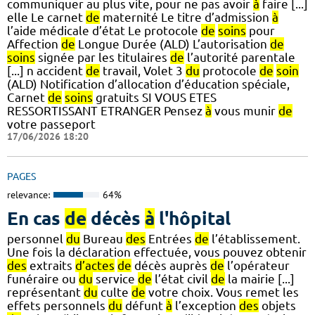
communiquer au plus vite, pour ne pas avoir
à
faire [...]
elle Le carnet
de
maternité Le titre d’admission
à
l’aide médicale d’état Le protocole
de
soins
pour
Affection
de
Longue Durée (ALD) L’autorisation
de
soins
signée par les titulaires
de
l’autorité parentale
[...] n accident
de
travail, Volet 3
du
protocole
de
soin
(ALD) Notification d’allocation d’éducation spéciale,
Carnet
de
soins
gratuits SI VOUS ETES
RESSORTISSANT ETRANGER Pensez
à
vous munir
de
votre passeport
17/06/2026 18:20
PAGES
relevance:
64%
En cas
de
décès
à
l'hôpital
personnel
du
Bureau
des
Entrées
de
l’établissement.
Une fois la déclaration effectuée, vous pouvez obtenir
des
extraits
d’actes
de
décès auprès
de
l’opérateur
funéraire ou
du
service
de
l’état civil
de
la mairie [...]
représentant
du
culte
de
votre choix. Vous remet les
effets personnels
du
défunt
à
l’exception
des
objets