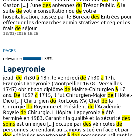
Gaston [...] l'une
des
antennes
du
Trésor Public.
A
la
suite
de
votre consultation ou
de
votre
hospitalisation, passez par le Bureau
des
Entrées pour
effectuer les démarches administratives et régler les
frais
de
séjour
18/02/2026 15:25
PAGES
relevance:
89%
Lapeyronie
jeudi
de
7h30
à
18h, le vendredi
de
7h30
à
17h.
François Lapeyronie (Montpellier 1678 - Versailles
1747) obtint son diplôme
de
Maître-Chirurgien
à
17
ans.
De
1697
à
1715, il fut Chirurgien-Major
de
l'Hôtel-
Dieu [...] Chirurgien
du
Roi Louis XV, Chef
de
la
Chirurgie
du
Royaume et Président
de
l'Académie
Royale
de
Chirurgie. L'Hôpital Lapeyronie
a
été
terminé en 1983. Garantir la qualité et la sécurité
des
soins
est un enjeu [...] occupé par
des
véhicules
de
personnes se rendant au campus situé en face et par
des
véhicules appartenant
à
des
personnes utilisant le