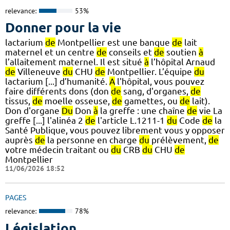
relevance:
53%
Donner pour la vie
lactarium
de
Montpellier est une banque
de
lait
maternel et un centre
de
conseils et
de
soutien
à
l’allaitement maternel. Il est situé
à
l’hôpital Arnaud
de
Villeneuve
du
CHU
de
Montpellier. L’équipe
du
lactarium [...] d’humanité.
A
l'hôpital, vous pouvez
faire différents dons (don
de
sang, d'organes,
de
tissus,
de
moelle osseuse,
de
gamettes, ou
de
lait).
Don d'organe
Du
Don
à
la greffe : une chaîne
de
vie La
greffe [...] l'alinéa 2
de
l'article L.1211-1
du
Code
de
la
Santé Publique, vous pouvez librement vous y opposer
auprès
de
la personne en charge
du
prélèvement,
de
votre médecin traitant ou
du
CRB
du
CHU
de
Montpellier
11/06/2026 18:52
PAGES
relevance:
78%
Législation