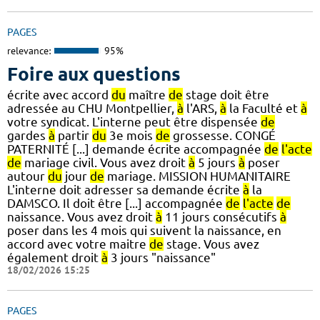
PAGES
relevance:
95%
Foire aux questions
écrite avec accord
du
maître
de
stage doit être
adressée au CHU Montpellier,
à
l'ARS,
à
la Faculté et
à
votre syndicat. L'interne peut être dispensée
de
gardes
à
partir
du
3e mois
de
grossesse. CONGÉ
PATERNITÉ [...] demande écrite accompagnée
de
l'acte
de
mariage civil. Vous avez droit
à
5 jours
à
poser
autour
du
jour
de
mariage. MISSION HUMANITAIRE
L'interne doit adresser sa demande écrite
à
la
DAMSCO. Il doit être [...] accompagnée
de
l'acte
de
naissance. Vous avez droit
à
11 jours consécutifs
à
poser dans les 4 mois qui suivent la naissance, en
accord avec votre maitre
de
stage. Vous avez
également droit
à
3 jours "naissance"
18/02/2026 15:25
PAGES