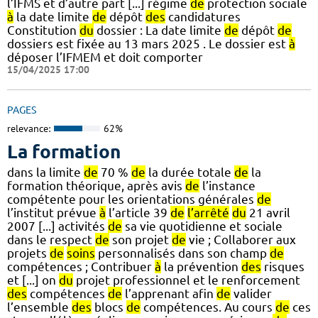
l’IFMS et d’autre part [...] régime
de
protection sociale
à
la date limite
de
dépôt
des
candidatures
Constitution
du
dossier : La date limite
de
dépôt
de
dossiers est fixée au 13 mars 2025 . Le dossier est
à
déposer l’IFMEM et doit comporter
15/04/2025 17:00
PAGES
relevance:
62%
La formation
dans la limite
de
70 %
de
la durée totale
de
la
formation théorique, après avis
de
l’instance
compétente pour les orientations générales
de
l’institut prévue
à
l’article 39
de
l’arrêté
du
21 avril
2007 [...] activités
de
sa vie quotidienne et sociale
dans le respect
de
son projet
de
vie ; Collaborer aux
projets
de
soins
personnalisés dans son champ
de
compétences ; Contribuer
à
la prévention
des
risques
et [...] on
du
projet professionnel et le renforcement
des
compétences
de
l’apprenant afin
de
valider
l’ensemble
des
blocs
de
compétences. Au cours
de
ces