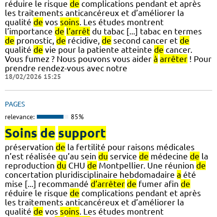
réduire le risque
de
complications pendant et après
les traitements anticancéreux et d’améliorer la
qualité
de
vos
soins
. Les études montrent
l’importance
de
l’arrêt
du tabac [...] tabac en termes
de
pronostic,
de
récidive,
de
second cancer et
de
qualité
de
vie pour la patiente atteinte
de
cancer.
Vous fumez ? Nous pouvons vous aider
à
arrêter
! Pour
prendre rendez-vous avec notre
18/02/2026 15:25
PAGES
relevance:
85%
Soins
de
support
préservation
de
la fertilité pour raisons médicales
n’est réalisée qu’au sein
du
service
de
médecine
de
la
reproduction
du
CHU
de
Montpellier. Une réunion
de
concertation pluridisciplinaire hebdomadaire
a
été
mise [...] recommandé
d’arrêter
de
fumer afin
de
réduire le risque
de
complications pendant et après
les traitements anticancéreux et d’améliorer la
qualité
de
vos
soins
. Les études montrent