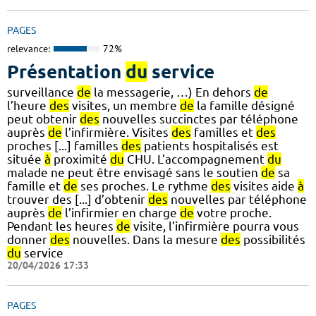
PAGES
relevance:
72%
Présentation
du
service
surveillance
de
la messagerie, …) En dehors
de
l’heure
des
visites, un membre
de
la famille désigné
peut obtenir
des
nouvelles succinctes par téléphone
auprès
de
l’infirmière. Visites
des
familles et
des
proches [...] familles
des
patients hospitalisés est
située
à
proximité
du
CHU. L’accompagnement
du
malade ne peut être envisagé sans le soutien
de
sa
famille et
de
ses proches. Le rythme
des
visites aide
à
trouver des [...] d’obtenir
des
nouvelles par téléphone
auprès
de
l’infirmier en charge
de
votre proche.
Pendant les heures
de
visite, l’infirmière pourra vous
donner
des
nouvelles. Dans la mesure
des
possibilités
du
service
20/04/2026 17:33
PAGES