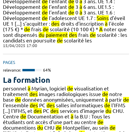
Développement
de
l’enfant
de
0
à
3 ans. UE 1.4 :
Développement
de
l’enfant
de
3
à
6 ans. UE1.5 :
Développement
de
l’enfant
de
0
à
3 ans. UE 1.6 :
Développement
de
l’adolescent UE 1.7 :
Soins
d’éveil
UE 1 [...] s’acquitter :
des
droits d'inscription
à
l'école
(175 €) *
de
frais
de
scolarité (10 100 €) *
A
noter que
sont dispensés
du
paiement
des
frais
de
scolarité : les
candidats en poursuite
de
scolarité les
15/04/2025 17:00
PAGES
relevance:
64%
La formation
personnel
à
Myrian, logiciel
de
visualisation et
traitement
des
images radiologiques issue
de
notre
base
de
données anonymisées, uniquement
à
partir
de
l’ensemble
des
PC
des
salles informatiques
de
l’IFMS
[...] l’IFMS, et
des
PC
des
services d’imagerie
du
CHU.
Centre
de
Documentation et
à
la B.U : Tous les
étudiants ont accès d’une part au centre
de
documentions
du
CHU
de
Montpellier, au sein
de