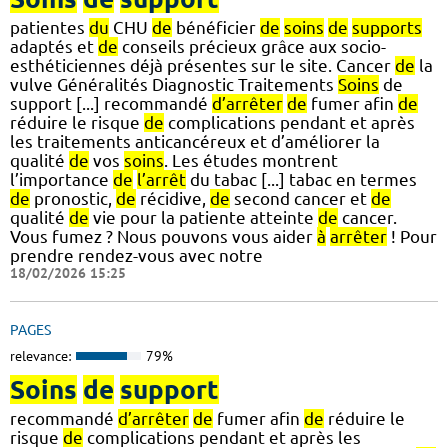
patientes
du
CHU
de
bénéficier
de
soins
de
supports
adaptés et
de
conseils précieux grâce aux socio-
esthéticiennes déjà présentes sur le site. Cancer
de
la
vulve Généralités Diagnostic Traitements
Soins
de
support [...] recommandé
d’arrêter
de
fumer afin
de
réduire le risque
de
complications pendant et après
les traitements anticancéreux et d’améliorer la
qualité
de
vos
soins
. Les études montrent
l’importance
de
l’arrêt
du tabac [...] tabac en termes
de
pronostic,
de
récidive,
de
second cancer et
de
qualité
de
vie pour la patiente atteinte
de
cancer.
Vous fumez ? Nous pouvons vous aider
à
arrêter
! Pour
prendre rendez-vous avec notre
18/02/2026 15:25
PAGES
relevance:
79%
Soins
de
support
recommandé
d’arrêter
de
fumer afin
de
réduire le
risque
de
complications pendant et après les