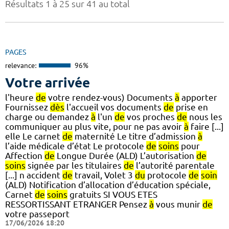
Résultats 1 à 25 sur 41 au total
PAGES
relevance:
96%
Votre arrivée
l'heure
de
votre rendez-vous) Documents
à
apporter
Fournissez
dès
l'accueil vos documents
de
prise en
charge ou demandez
à
l'un
de
vos proches
de
nous les
communiquer au plus vite, pour ne pas avoir
à
faire [...]
elle Le carnet
de
maternité Le titre d’admission
à
l’aide médicale d’état Le protocole
de
soins
pour
Affection
de
Longue Durée (ALD) L’autorisation
de
soins
signée par les titulaires
de
l’autorité parentale
[...] n accident
de
travail, Volet 3
du
protocole
de
soin
(ALD) Notification d’allocation d’éducation spéciale,
Carnet
de
soins
gratuits SI VOUS ETES
RESSORTISSANT ETRANGER Pensez
à
vous munir
de
votre passeport
17/06/2026 18:20