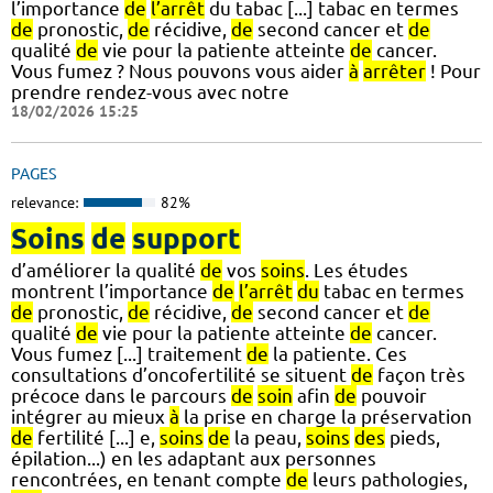
l’importance
de
l’arrêt
du tabac [...] tabac en termes
de
pronostic,
de
récidive,
de
second cancer et
de
qualité
de
vie pour la patiente atteinte
de
cancer.
Vous fumez ? Nous pouvons vous aider
à
arrêter
! Pour
prendre rendez-vous avec notre
18/02/2026 15:25
PAGES
relevance:
82%
Soins
de
support
d’améliorer la qualité
de
vos
soins
. Les études
montrent l’importance
de
l’arrêt
du
tabac en termes
de
pronostic,
de
récidive,
de
second cancer et
de
qualité
de
vie pour la patiente atteinte
de
cancer.
Vous fumez [...] traitement
de
la patiente. Ces
consultations d’oncofertilité se situent
de
façon très
précoce dans le parcours
de
soin
afin
de
pouvoir
intégrer au mieux
à
la prise en charge la préservation
de
fertilité [...] e,
soins
de
la peau,
soins
des
pieds,
épilation...) en les adaptant aux personnes
rencontrées, en tenant compte
de
leurs pathologies,