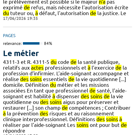
le prélèvement est possible si le majeur
n'a
pas
exprimé
de
refus, mais nécessite l'autorisation écrite
du
tuteur ou,
à
défaut, l'autorisation
de
la justice. Le
17/06/2026 19:35
PAGES
relevance:
84%
Le métier
4311-3 et R. 4311-5
du
code
de
la santé publique,
relatifs aux
actes
professionnels et
à
l’exercice
de
la
profession d’infirmier. L’aide-soignant accompagne et
réalise
des
soins
essentiels
de
la vie quotidienne [...]
domicile. Définition
du
métier et les missions
associées En tant que professionnel
de
santé, l’aide-
soignant est habilité
à
dispenser
des
soins
de
la vie
quotidienne ou
des
soins
aigus pour préserver et
restaurer [...] son champ
de
compétences ; Contribuer
à
la prévention
des
risques et au raisonnement
clinique interprofessionnel. Définitions
des
soins
à
réaliser par l’aide-soignant Les
soins
ont pour but
de
répondre