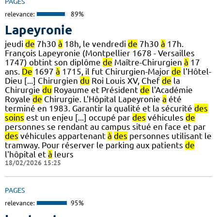
PAGES
relevance:
89%
Lapeyronie
jeudi
de
7h30
à
18h, le vendredi
de
7h30
à
17h.
François Lapeyronie (Montpellier 1678 - Versailles
1747) obtint son diplôme
de
Maître-Chirurgien
à
17
ans.
De
1697
à
1715, il fut Chirurgien-Major
de
l'Hôtel-
Dieu [...] Chirurgien
du
Roi Louis XV, Chef
de
la
Chirurgie
du
Royaume et Président
de
l'Académie
Royale
de
Chirurgie. L'Hôpital Lapeyronie
a
été
terminé en 1983. Garantir la qualité et la sécurité
des
soins
est un enjeu [...] occupé par
des
véhicules
de
personnes se rendant au campus situé en face et par
des
véhicules appartenant
à
des
personnes utilisant le
tramway. Pour réserver le parking aux patients
de
l'hôpital et
à
leurs
18/02/2026 15:25
PAGES
relevance:
95%