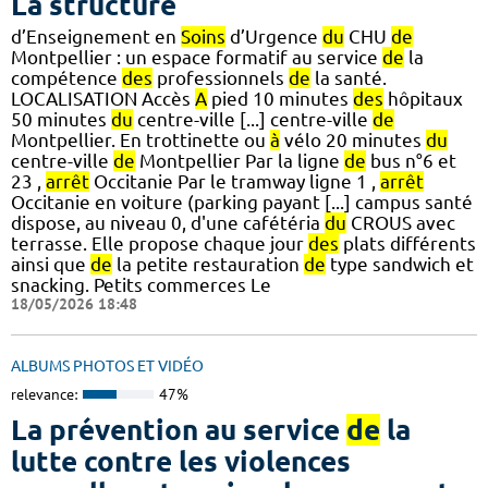
La structure
d’Enseignement en
Soins
d’Urgence
du
CHU
de
Montpellier : un espace formatif au service
de
la
compétence
des
professionnels
de
la santé.
LOCALISATION Accès
A
pied 10 minutes
des
hôpitaux
50 minutes
du
centre-ville [...] centre-ville
de
Montpellier. En trottinette ou
à
vélo 20 minutes
du
centre-ville
de
Montpellier Par la ligne
de
bus n°6 et
23 ,
arrêt
Occitanie Par le tramway ligne 1 ,
arrêt
Occitanie en voiture (parking payant [...] campus santé
dispose, au niveau 0, d'une cafétéria
du
CROUS avec
terrasse. Elle propose chaque jour
des
plats différents
ainsi que
de
la petite restauration
de
type sandwich et
snacking. Petits commerces Le
18/05/2026 18:48
ALBUMS PHOTOS ET VIDÉO
relevance:
47%
La prévention au service
de
la
lutte contre les violences