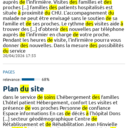
auprès
de
l’infirmière. Visites
des
familles et
des
proches [...] familles
des
patients hospitalisés est
située
à
proximité
du
CHU. L’accompagnement
du
malade ne peut être envisagé sans le soutien
de
sa
famille et
de
ses proches. Le rythme
des
visites aide
à
trouver des [...] d’obtenir
des
nouvelles par téléphone
auprès
de
l’infirmier en charge
de
votre proche.
Pendant les heures
de
visite, l’infirmière pourra vous
donner
des
nouvelles. Dans la mesure
des
possibilités
du
service
20/04/2026 17:33
PAGES
relevance:
68%
Plan
du
site
dans le service
de
soins
L'hébergement
des
familles
L'hôtel patient Hébergement, confort Les visites et
présence
de
vos proches Personne
de
confiance
Espace informations En cas
de
décès
à
l'hôpital Dons
[...] secteur géodémographique Centre
de
Rétablissement et
de
Réhabilitation Jean Minvielle