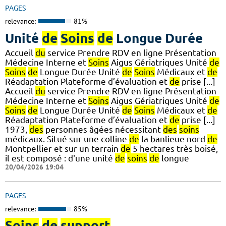
PAGES
relevance:
81%
Unité
de
Soins
de
Longue Durée
Accueil
du
service Prendre RDV en ligne Présentation
Médecine Interne et
Soins
Aigus Gériatriques Unité
de
Soins
de
Longue Durée Unité
de
Soins
Médicaux et
de
Réadaptation Plateforme d’évaluation et
de
prise [...]
Accueil
du
service Prendre RDV en ligne Présentation
Médecine Interne et
Soins
Aigus Gériatriques Unité
de
Soins
de
Longue Durée Unité
de
Soins
Médicaux et
de
Réadaptation Plateforme d’évaluation et
de
prise [...]
1973,
des
personnes âgées nécessitant
des
soins
médicaux. Situé sur une colline
de
la banlieue nord
de
Montpellier et sur un terrain
de
5 hectares très boisé,
il est composé : d'une unité
de
soins
de
longue
20/04/2026 19:04
PAGES
relevance:
85%
Soins
de
support