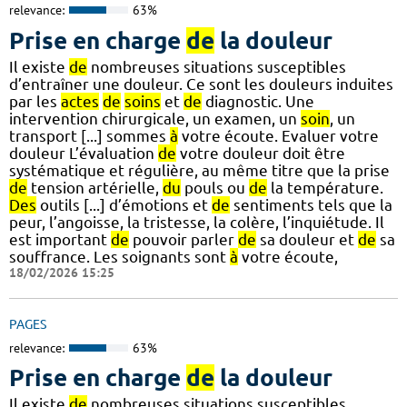
relevance:
63%
Prise en charge
de
la douleur
Il existe
de
nombreuses situations susceptibles
d’entraîner une douleur. Ce sont les douleurs induites
par les
actes
de
soins
et
de
diagnostic. Une
intervention chirurgicale, un examen, un
soin
, un
transport [...] sommes
à
votre écoute. Evaluer votre
douleur L’évaluation
de
votre douleur doit être
systématique et régulière, au même titre que la prise
de
tension artérielle,
du
pouls ou
de
la température.
Des
outils [...] d’émotions et
de
sentiments tels que la
peur, l’angoisse, la tristesse, la colère, l’inquiétude. Il
est important
de
pouvoir parler
de
sa douleur et
de
sa
souffrance. Les soignants sont
à
votre écoute,
18/02/2026 15:25
PAGES
relevance:
63%
Prise en charge
de
la douleur
Il existe
de
nombreuses situations susceptibles