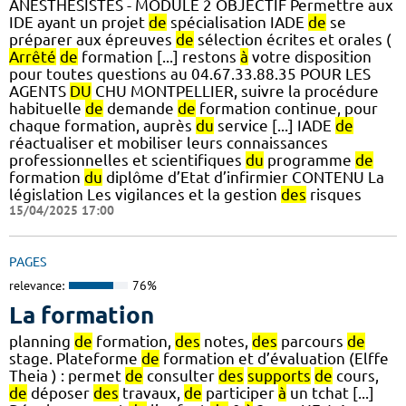
ANESTHESISTES - MODULE 2 OBJECTIF Permettre aux
IDE ayant un projet
de
spécialisation IADE
de
se
préparer aux épreuves
de
sélection écrites et orales (
Arrêté
de
formation [...] restons
à
votre disposition
pour toutes questions au 04.67.33.88.35 POUR LES
AGENTS
DU
CHU MONTPELLIER, suivre la procédure
habituelle
de
demande
de
formation continue, pour
chaque formation, auprès
du
service [...] IADE
de
réactualiser et mobiliser leurs connaissances
professionnelles et scientifiques
du
programme
de
formation
du
diplôme d’Etat d’infirmier CONTENU La
législation Les vigilances et la gestion
des
risques
15/04/2025 17:00
PAGES
relevance:
76%
La formation
planning
de
formation,
des
notes,
des
parcours
de
stage. Plateforme
de
formation et d’évaluation (Elffe
Theia ) : permet
de
consulter
des
supports
de
cours,
de
déposer
des
travaux,
de
participer
à
un tchat [...]