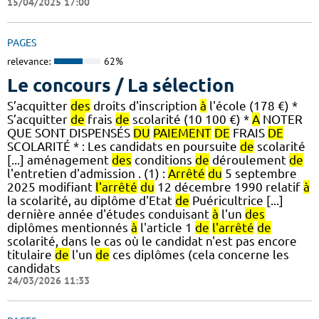
15/04/2025 17:00
PAGES
relevance:
62%
Le concours / La sélection
S’acquitter
des
droits d'inscription
à
l'école (178 €) *
S’acquitter
de
frais
de
scolarité (10 100 €) *
A
NOTER
QUE SONT DISPENSÉS
DU
PAIEMENT
DE
FRAIS
DE
SCOLARITÉ * : Les candidats en poursuite
de
scolarité
[...] aménagement
des
conditions
de
déroulement
de
l'entretien d'admission . (1) :
Arrêté
du
5 septembre
2025 modifiant
l'arrêté
du
12 décembre 1990 relatif
à
la scolarité, au diplôme d'Etat
de
Puéricultrice [...]
dernière année d'études conduisant
à
l'un
des
diplômes mentionnés
à
l'article 1
de
l'arrêté
de
scolarité, dans le cas où le candidat n'est pas encore
titulaire
de
l'un
de
ces diplômes (cela concerne les
candidats
24/03/2026 11:33