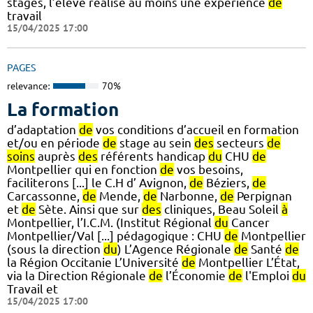
stages, l’élève réalise au moins une expérience
de
travail
15/04/2025 17:00
PAGES
relevance:
70%
La formation
d’adaptation
de
vos conditions d’accueil en formation
et/ou en période
de
stage au sein
des
secteurs
de
soins
auprès
des
référents handicap
du
CHU
de
Montpellier qui en fonction
de
vos besoins,
faciliterons [...] le C.H d’ Avignon,
de
Béziers,
de
Carcassonne,
de
Mende,
de
Narbonne,
de
Perpignan
et
de
Sète. Ainsi que sur
des
cliniques, Beau Soleil
à
Montpellier, l’I.C.M. (Institut Régional
du
Cancer
Montpellier/Val [...] pédagogique : CHU
de
Montpellier
(sous la direction
du
) L’Agence Régionale
de
Santé
de
la Région Occitanie L’Université
de
Montpellier L’État,
via la Direction Régionale
de
l’Économie
de
l'Emploi
du
Travail et
15/04/2025 17:00