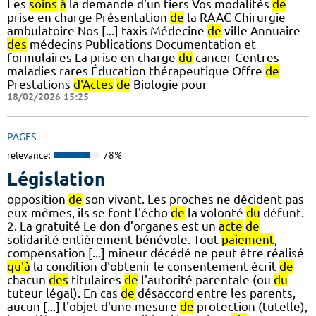
Les
soins
à
la demande d'un tiers Vos modalités
de
prise en charge Présentation
de
la RAAC Chirurgie
ambulatoire Nos [...] taxis Médecine
de
ville Annuaire
des
médecins Publications Documentation et
formulaires La prise en charge
du
cancer Centres
maladies rares Éducation thérapeutique Offre
de
Prestations
d'Actes
de
Biologie pour
18/02/2026 15:25
PAGES
relevance:
78%
Législation
opposition
de
son vivant. Les proches ne décident pas
eux-mêmes, ils se font l'écho
de
la volonté
du
défunt.
2. La gratuité Le don d’organes est un
acte
de
solidarité entièrement bénévole. Tout
paiement
,
compensation [...] mineur décédé ne peut être réalisé
qu'à
la condition d'obtenir le consentement écrit
de
chacun
des
titulaires
de
l'autorité parentale (ou
du
tuteur légal). En cas
de
désaccord entre les parents,
aucun [...] l'objet d'une mesure
de
protection (tutelle),