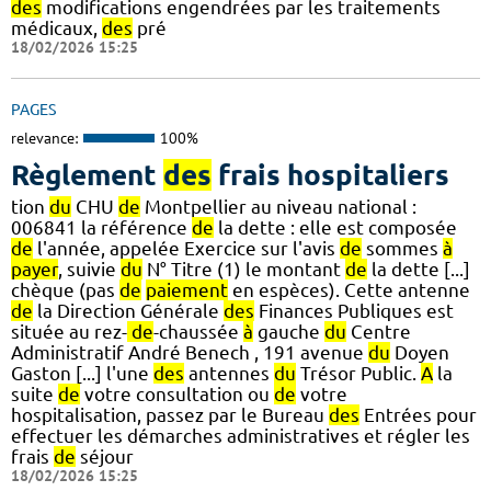
des
modifications engendrées par les traitements
médicaux,
des
pré
18/02/2026 15:25
PAGES
relevance:
100%
Règlement
des
frais hospitaliers
tion
du
CHU
de
Montpellier au niveau national :
006841 la référence
de
la dette : elle est composée
de
l'année, appelée Exercice sur l'avis
de
sommes
à
payer
, suivie
du
N° Titre (1) le montant
de
la dette [...]
chèque (pas
de
paiement
en espèces). Cette antenne
de
la Direction Générale
des
Finances Publiques est
située au rez-
de
-chaussée
à
gauche
du
Centre
Administratif André Benech , 191 avenue
du
Doyen
Gaston [...] l'une
des
antennes
du
Trésor Public.
A
la
suite
de
votre consultation ou
de
votre
hospitalisation, passez par le Bureau
des
Entrées pour
effectuer les démarches administratives et régler les
frais
de
séjour
18/02/2026 15:25