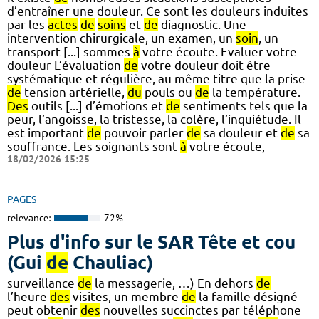
d’entraîner une douleur. Ce sont les douleurs induites
par les
actes
de
soins
et
de
diagnostic. Une
intervention chirurgicale, un examen, un
soin
, un
transport [...] sommes
à
votre écoute. Evaluer votre
douleur L’évaluation
de
votre douleur doit être
systématique et régulière, au même titre que la prise
de
tension artérielle,
du
pouls ou
de
la température.
Des
outils [...] d’émotions et
de
sentiments tels que la
peur, l’angoisse, la tristesse, la colère, l’inquiétude. Il
est important
de
pouvoir parler
de
sa douleur et
de
sa
souffrance. Les soignants sont
à
votre écoute,
18/02/2026 15:25
PAGES
relevance:
72%
Plus d'info sur le SAR Tête et cou
(Gui
de
Chauliac)
surveillance
de
la messagerie, …) En dehors
de
l’heure
des
visites, un membre
de
la famille désigné
peut obtenir
des
nouvelles succinctes par téléphone