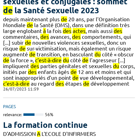
sexuelles et conjugales : sommet
de
la Santé Sexuelle 2023
depuis maintenant plus
de
20 ans, par l’Organisation
Mondiale
de
la Santé (OMS), dans une définition très
large englobant
à
la fois
des
actes
, mais aussi
des
commentaires,
des
avances,
des
comportements, qui
[...] subir
de
nouvelles violences sexuelles, donc un
risque
de
sur-victimisation, mais également un risque
augmenté
de
transition, en basculant
du
côté « obscur
de
la force »,
c’est-à-dire
du
côté
de
l’agresseur [...]
impliquent
des
parties génitales et sexuelles
du
corps,
initiés par
des
enfants âgés
de
12 ans et moins et qui
sont inappropriés d’un point
de
vue développemental,
c’est-à-dire
au regard
des
étapes
de
développement
26/07/2023 11:59
PAGES
relevance:
56%
La formation continue
D'ADMISSION
A
L'ECOLE D'INFIRMIERS