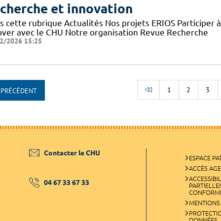
cherche et innovation
s cette rubrique Actualités Nos projets ERIOS Participer 
over avec le CHU Notre organisation Revue Recherche
2/2026 15:25
1
2
3
PRÉCÉDENT
RETOUR AU DÉBUT
Contacter le CHU
ESPACE PA
ACCÈS AG
ACCESSIBIL
04 67 33 67 33
PARTIELL
CONFORM
MENTIONS
PROTECTI
DONNÉES