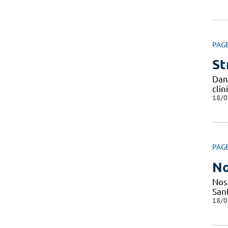
PAG
St
Dan
cli
18/0
PAG
No
Nos
San
18/0