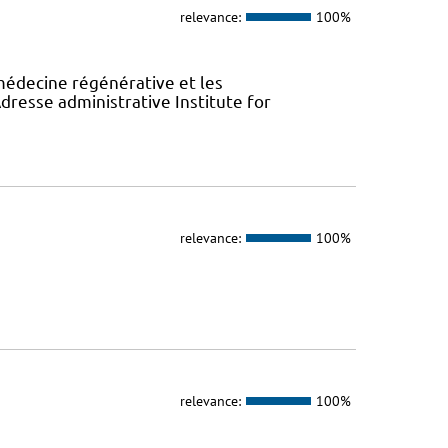
relevance:
100%
 médecine régénérative et les
resse administrative Institute for
relevance:
100%
relevance:
100%