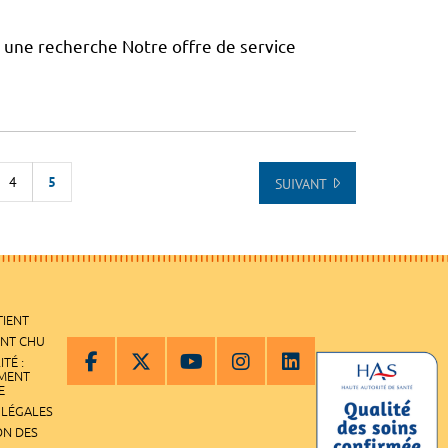
à une recherche Notre offre de service
4
5
SUIVANT
 DE LA LISTE
TIENT
ENT CHU
ITÉ :
EMENT
E
 LÉGALES
ON DES