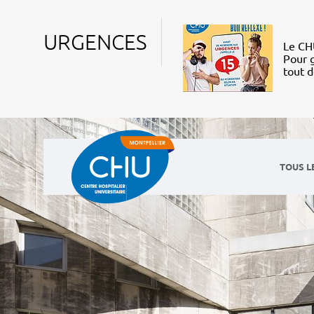
URGENCES
Le CHU
Pour g
tout 
TOUS L