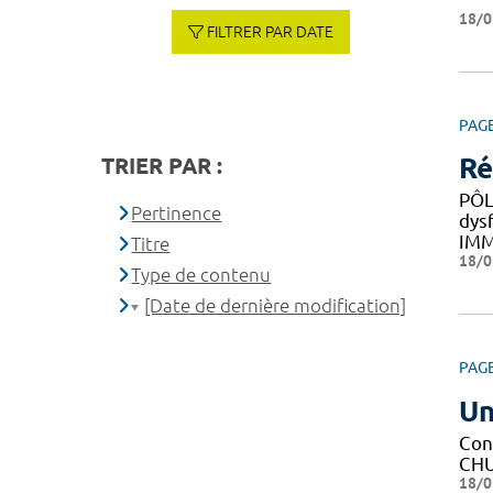
18/0
FILTRER PAR DATE
PAG
Ré
TRIER PAR :
PÔL
Pertinence
dys
IM
Titre
18/0
Type de contenu
[Date de dernière modification]
PAG
Un
Con
CHU 
18/0