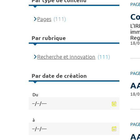
Par type de contenu
PAG
Co
Pages
(111)
L'I
imm
Reg
Par rubrique
18/0
Recherche et innovation
(111)
PAG
Par date de création
AA
18/0
Du
à
PAG
AA