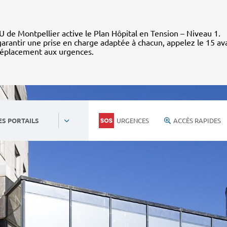
 de Montpellier active le Plan Hôpital en Tension – Niveau 1.
arantir une prise en charge adaptée à chacun, appelez le 15 av
déplacement aux urgences.
URGENCES
ACCÈS RAPIDES
ES PORTAILS