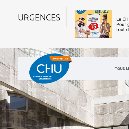
URGENCES
Le CHU
Pour g
tout 
TOUS L