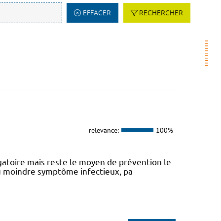
EFFACER
RECHERCHER
relevance:
100%
atoire mais reste le moyen de prévention le
 au moindre symptôme infectieux, pa