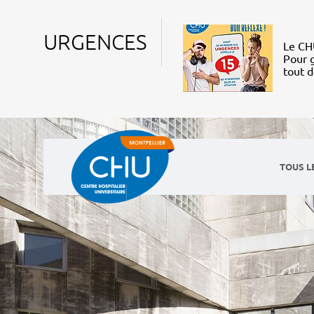
URGENCES
Le CHU
Pour g
tout 
TOUS L