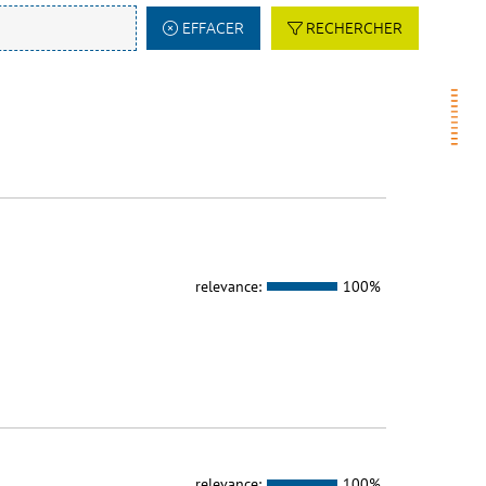
EFFACER
RECHERCHER
relevance:
100%
relevance:
100%