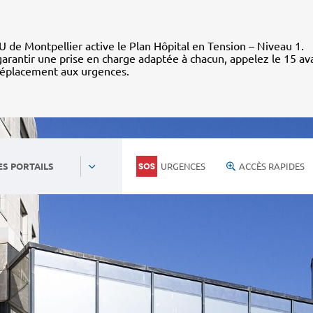
 de Montpellier active le Plan Hôpital en Tension – Niveau 1.
arantir une prise en charge adaptée à chacun, appelez le 15 av
déplacement aux urgences.
URGENCES
ACCÈS RAPIDES
ES PORTAILS