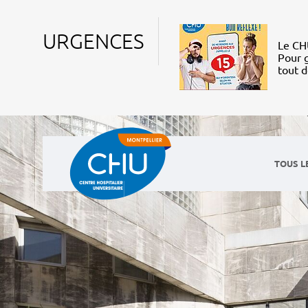
URGENCES
Le CHU
Pour g
tout 
TOUS L