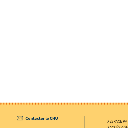
Contacter le CHU
ESPACE PA
ACCÈS AG