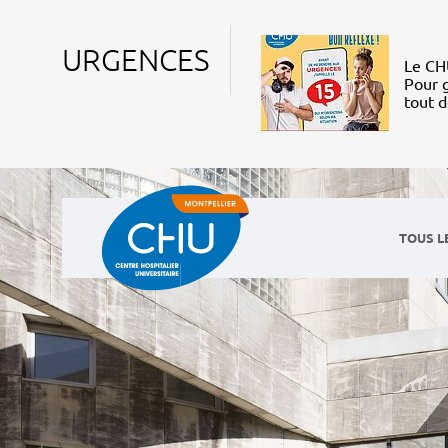
URGENCES
Le CHU
Pour g
tout 
TOUS L