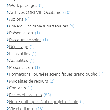
Work packages
(1)
Archives COREVIH Occitanie
(30)
Actions
(4)
CoReSS Occitanie & partenaires
(4)
Présentation
(1)
Parcours de soins
(1)
Dépistage
(1)
Liens utiles
(1)
Actualités
(1)
Présentation
(1)
Formations, journées scientifiques grand public
(1)
Modalités de recours
(2)
Contacts
(1)
Ecoles et instituts
(85)
Notre politique - Notre projet d'école
(1)
Vie étudiante
(15)