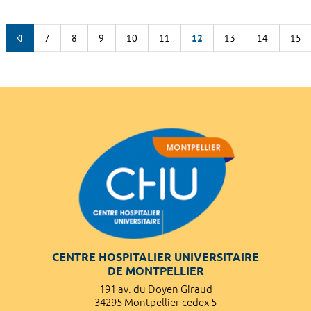
7
8
9
10
11
12
13
14
15
CENTRE HOSPITALIER UNIVERSITAIRE
DE MONTPELLIER
191 av. du Doyen Giraud
34295 Montpellier cedex 5