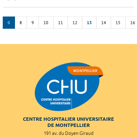
8
9
10
11
12
13
14
15
16
CENTRE HOSPITALIER UNIVERSITAIRE
DE MONTPELLIER
191 av. du Doyen Giraud