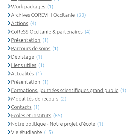
Work packages
(1)
Archives COREVIH Occitanie
(30)
Actions
(4)
CoReSS Occitanie & partenaires
(4)
Présentation
(1)
Parcours de soins
(1)
Dépistage
(1)
Liens utiles
(1)
Actualités
(1)
Présentation
(1)
Formations, journées scientifiques grand public
(1)
Modalités de recours
(2)
Contacts
(1)
Ecoles et instituts
(85)
Notre politique - Notre projet d'école
(1)
Vie étudiante
(15)