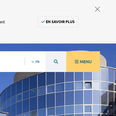
ant
EN SAVOIR PLUS
MENU
FR