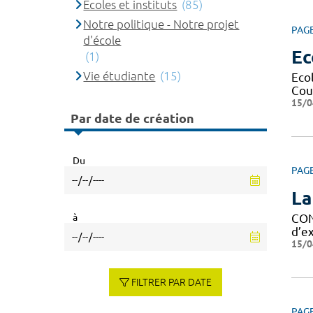
Ecoles et instituts
(85)
Notre politique - Notre projet
PAG
d'école
Ec
(1)
Vie étudiante
(15)
Eco
Cour
15/0
Par date de création
Du
PAG
La
à
CON
d’ex
15/0
FILTRER PAR DATE
PAG