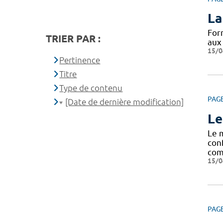
La
For
TRIER PAR :
aux
15/0
Pertinence
Titre
Type de contenu
PAG
[Date de dernière modification]
Le
Le 
con
com
15/0
PAG