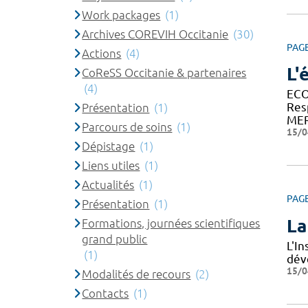
Work packages
(1)
Archives COREVIH Occitanie
(30)
PAG
Actions
(4)
L'
CoReSS Occitanie & partenaires
(4)
ECO
Res
Présentation
(1)
MER
Parcours de soins
(1)
15/0
Dépistage
(1)
Liens utiles
(1)
Actualités
(1)
PAG
Présentation
(1)
La
Formations, journées scientifiques
grand public
L'I
(1)
dév
15/0
Modalités de recours
(2)
Contacts
(1)