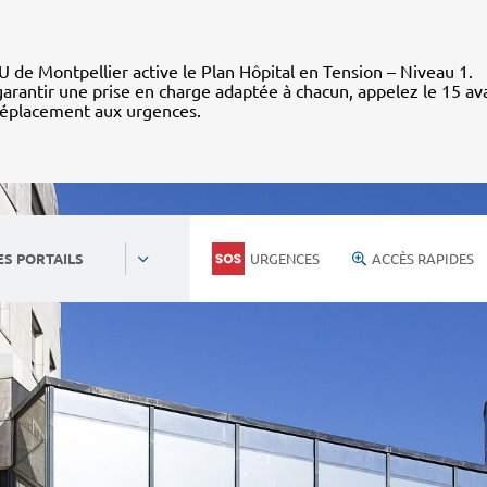
 de Montpellier active le Plan Hôpital en Tension – Niveau 1.
arantir une prise en charge adaptée à chacun, appelez le 15 av
déplacement aux urgences.
URGENCES
ACCÈS RAPIDES
ES PORTAILS