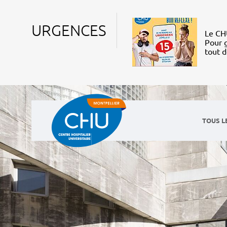
URGENCES
Le CHU
Pour g
tout 
TOUS L