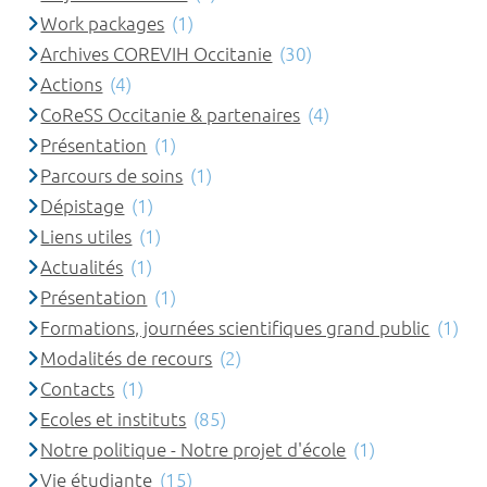
Work packages
(1)
Archives COREVIH Occitanie
(30)
Actions
(4)
CoReSS Occitanie & partenaires
(4)
Présentation
(1)
Parcours de soins
(1)
Dépistage
(1)
Liens utiles
(1)
Actualités
(1)
Présentation
(1)
Formations, journées scientifiques grand public
(1)
Modalités de recours
(2)
Contacts
(1)
Ecoles et instituts
(85)
Notre politique - Notre projet d'école
(1)
Vie étudiante
(15)