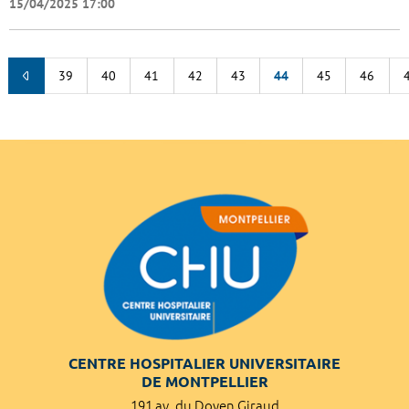
15/04/2025 17:00
39
40
41
42
43
44
45
46
CENTRE HOSPITALIER UNIVERSITAIRE
DE MONTPELLIER
191 av. du Doyen Giraud