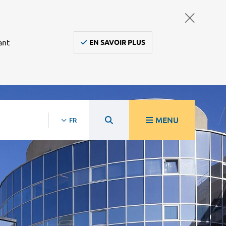
ant
EN SAVOIR PLUS
MENU
FR