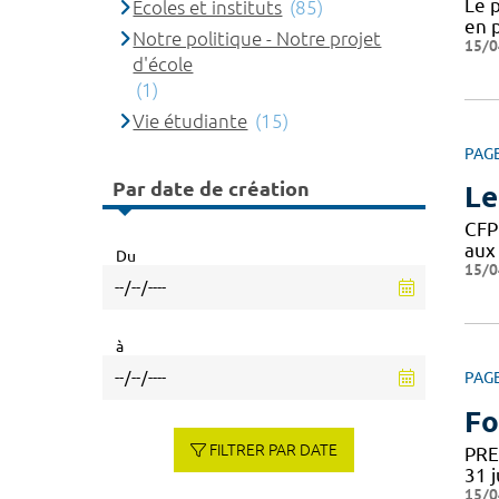
Le 
Ecoles et instituts
(85)
en p
Notre politique - Notre projet
15/0
d'école
(1)
Vie étudiante
(15)
PAG
Par date de création
Le
CFP
aux 
Du
15/0
à
PAG
Fo
FILTRER PAR DATE
PRE-
31 j
15/0