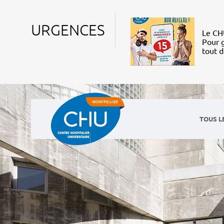
URGENCES
Le CHU
Pour g
tout 
TOUS L