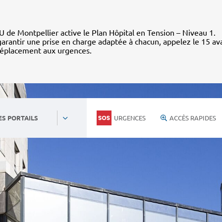
 de Montpellier active le Plan Hôpital en Tension – Niveau 1.
arantir une prise en charge adaptée à chacun, appelez le 15 av
déplacement aux urgences.
URGENCES
ACCÈS RAPIDES
ES PORTAILS