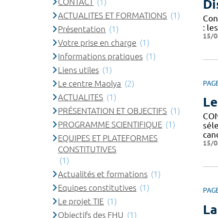
CONTACT
(1)
Di
ACTUALITES ET FORMATIONS
(1)
Cond
: le
Présentation
(1)
15/0
Votre prise en charge
(1)
Informations pratiques
(1)
Liens utiles
(1)
Le centre Maolya
(2)
PAG
ACTUALITES
(1)
Le
PRÉSENTATION ET OBJECTIFS
(1)
CON
PROGRAMME SCIENTIFIQUE
(1)
sél
can
EQUIPES ET PLATEFORMES
15/0
CONSTITUTIVES
(1)
Actualités et formations
(1)
Equipes constitutives
(1)
PAG
Le projet TIE
(1)
La
Objectifs des FHU
(1)