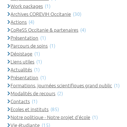
Work packages
(1)
Archives COREVIH Occitanie
(30)
Actions
(4)
CoReSS Occitanie & partenaires
(4)
Présentation
(1)
Parcours de soins
(1)
Dépistage
(1)
Liens utiles
(1)
Actualités
(1)
Présentation
(1)
Formations, journées scientifiques grand public
(1)
Modalités de recours
(2)
Contacts
(1)
Ecoles et instituts
(85)
Notre politique - Notre projet d'école
(1)
Vie étudiante
(15)