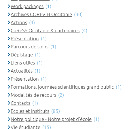
Work packages
(1)
Archives COREVIH Occitanie
(30)
Actions
(4)
CoReSS Occitanie & partenaires
(4)
Présentation
(1)
Parcours de soins
(1)
Dépistage
(1)
Liens utiles
(1)
Actualités
(1)
Présentation
(1)
Formations, journées scientifiques grand public
(1)
Modalités de recours
(2)
Contacts
(1)
Ecoles et instituts
(85)
Notre politique - Notre projet d'école
(1)
Vie étudiante
(15)