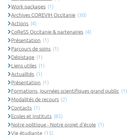
Work packages
(1)
Archives COREVIH Occitanie
(30)
Actions
(4)
CoReSS Occitanie & partenaires
(4)
Présentation
(1)
Parcours de soins
(1)
Dépistage
(1)
Liens utiles
(1)
Actualités
(1)
Présentation
(1)
Formations, journées scientifiques grand public
(1)
Modalités de recours
(2)
Contacts
(1)
Ecoles et instituts
(85)
Notre politique - Notre projet d'école
(1)
Vie étudiante
(15)