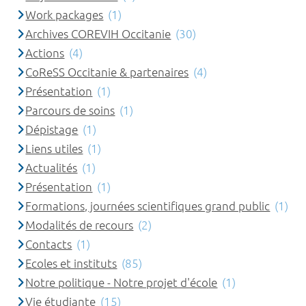
Work packages
(1)
Archives COREVIH Occitanie
(30)
Actions
(4)
CoReSS Occitanie & partenaires
(4)
Présentation
(1)
Parcours de soins
(1)
Dépistage
(1)
Liens utiles
(1)
Actualités
(1)
Présentation
(1)
Formations, journées scientifiques grand public
(1)
Modalités de recours
(2)
Contacts
(1)
Ecoles et instituts
(85)
Notre politique - Notre projet d'école
(1)
Vie étudiante
(15)