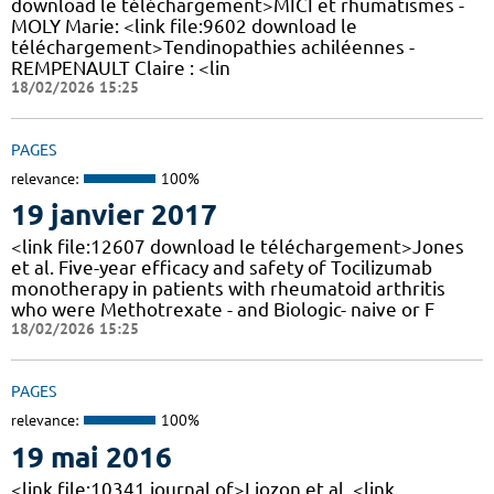
download le téléchargement>MICI et rhumatismes -
MOLY Marie: <link file:9602 download le
téléchargement>Tendinopathies achiléennes -
REMPENAULT Claire : <lin
18/02/2026 15:25
PAGES
relevance:
100%
19 janvier 2017
<link file:12607 download le téléchargement>Jones
et al. Five-year efficacy and safety of Tocilizumab
monotherapy in patients with rheumatoid arthritis
who were Methotrexate - and Biologic- naive or F
18/02/2026 15:25
PAGES
relevance:
100%
19 mai 2016
<link file:10341 journal of>Liozon et al. <link