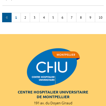
1
2
3
4
5
6
7
8
9
10
CENTRE HOSPITALIER UNIVERSITAIRE
DE MONTPELLIER
191 av. du Doyen Giraud