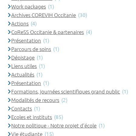
Work packages
(1)
Archives COREVIH Occitanie
(30)
Actions
(4)
CoReSS Occitanie & partenaires
(4)
Présentation
(1)
Parcours de soins
(1)
Dépistage
(1)
Liens utiles
(1)
Actualités
(1)
Présentation
(1)
Formations, journées scientifiques grand public
(1)
Modalités de recours
(2)
Contacts
(1)
Ecoles et instituts
(85)
Notre politique - Notre projet d'école
(1)
Vie étudiante
(15)